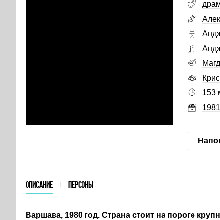
дра
Алек
Анд
Андж
Магд
Крис
153 
1981
Напо
ОПИСАНИЕ
ПЕРСОНЫ
Варшава, 1980 год. Страна стоит на пороге круп