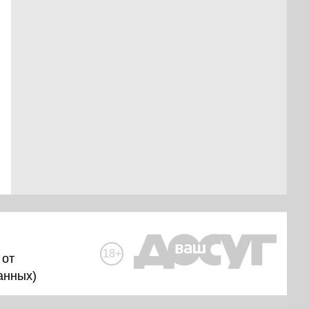
18+
 от
анных
)