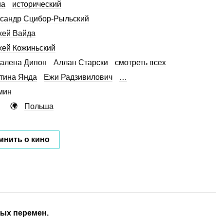
ма
исторический
сандр Сцибор-Рыльский
жей Вайда
ей Кожиньский
алена Дипон
Аллан Старски
смотреть всех
тина Янда
Ежи Радзивилович
…
мин
Польша
мнить о кино
ных перемен.