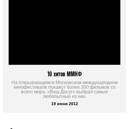
10 хитов ММКФ
На открывающемся Московском международном
кинофестивале покажут более 200 фильмов со
всего мира. «Ваш Досуг» выбрал самые
любопытные из них.
19 июня 2012