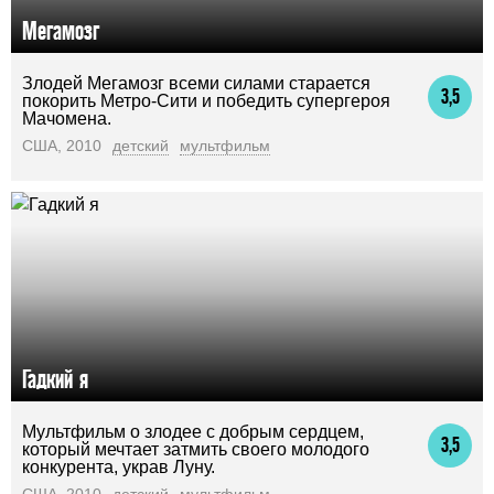
Мегамозг
Злодей Мегамозг всеми силами старается
3,5
покорить Метро-Сити и победить супергероя
Мачомена.
США, 2010
детский
мультфильм
Гадкий я
Мультфильм о злодее с добрым сердцем,
3,5
который мечтает затмить своего молодого
конкурента, украв Луну.
США, 2010
детский
мультфильм