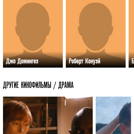
Джо Домингез
Роберт Конуэй
Б
ДРУГИЕ КИНОФИЛЬМЫ / ДРАМА