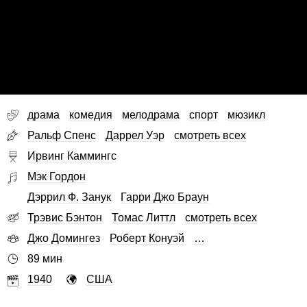
драма
комедия
мелодрама
спорт
мюзикл
Ральф Спенс
Даррел Уэр
смотреть всех
Ирвинг Каммингс
Мэк Гордон
Дэррил Ф. Занук
Гарри Джо Браун
Трэвис Бэнтон
Томас Литтл
смотреть всех
Джо Домингез
Роберт Конуэй
…
89 мин
1940
США