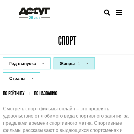
СПОРТ
Год выпуска
Жанры
1
Страны
ПО РЕЙТИНГУ
ПО НАЗВАНИЮ
Смотреть спорт фильмы онлайн – это продлять
удовольствие от любимого вида спортивного занятия за
пределами времени спортивного матча. Спортивные
фильмы рассказывают о выдающихся спортсменах и