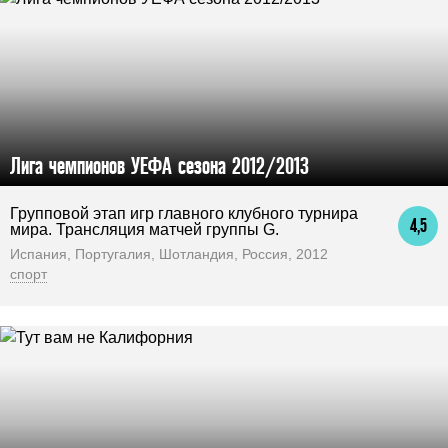
Лига чемпионов УЕФА сезона 2012/2013
Групповой этап игр главного клубного турнира
4,5
мира. Трансляция матчей группы G.
Испания, Португалия, Шотландия, Россия, 2012
спорт