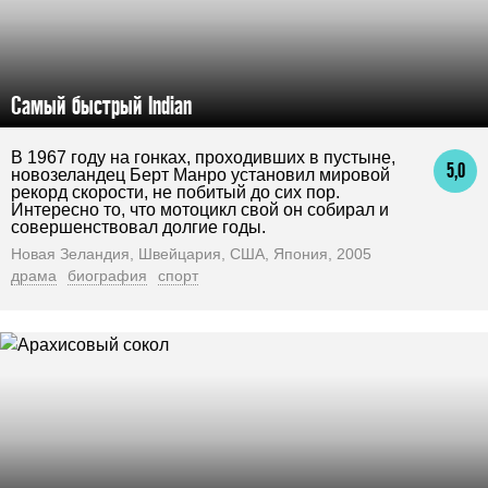
Самый быстрый Indian
В 1967 году на гонках, проходивших в пустыне,
5,0
новозеландец Берт Манро установил мировой
рекорд скорости, не побитый до сих пор.
Интересно то, что мотоцикл свой он собирал и
совершенствовал долгие годы.
Новая Зеландия, Швейцария, США, Япония, 2005
драма
биография
спорт