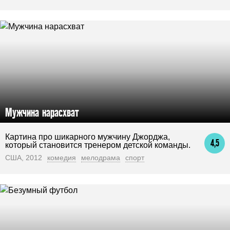
Мужчина нарасхват
Картина про шикарного мужчину Джорджа,
4,5
который становится тренером детской команды.
США, 2012
комедия
мелодрама
спорт