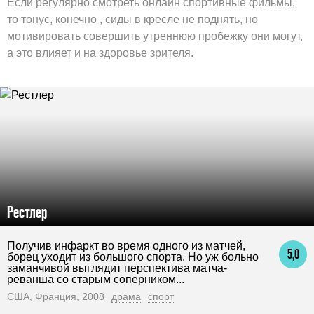
Если регулярно смотреть онлайн спортивные фильмы,
то тонус, конечно , сиды в кресле не поднять, но
мотивировать совершить утреннюю пробежку они могут,
а это влияет и на здоровье зрителя.
Рестлер
Получив инфаркт во время одного из матчей,
5,0
борец уходит из большого спорта. Но уж больно
заманчивой выглядит перспектива матча-
реванша со старым соперником...
США, Франция, 2008
драма
спорт