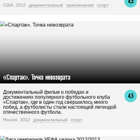
4,5
США, 2012
документальный
приключения
спорт
«Спартак». Точка невозврата
Документальный фильм о победах и
4,5
достижениях популярного футбольного клуба
«Спартак», где в один год свершилось много
побед, а футболисты стали настоящей легендой
отечественного футбола.
Россия, 2012
документальный
спорт