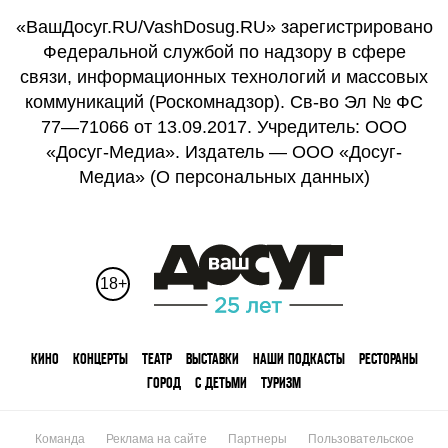
«ВашДосуг.RU/VashDosug.RU» зарегистрировано
Федеральной службой по надзору в сфере
связи, информационных технологий и массовых
коммуникаций (Роскомнадзор). Св-во Эл № ФС
77—71066 от 13.09.2017. Учредитель: ООО
«Досуг-Медиа». Издатель — ООО «Досуг-
Медиа» (
О персональных данных
)
18+
КИНО
КОНЦЕРТЫ
ТЕАТР
ВЫСТАВКИ
НАШИ ПОДКАСТЫ
РЕСТОРАНЫ
ГОРОД
С ДЕТЬМИ
ТУРИЗМ
Команда
Реклама на сайте
Партнеры
Пользовательское