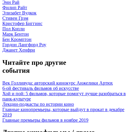
Энн Рай
Филип Райт
Элизабет Вудкок
Стивен Грэм
Кристофер Биггинс
Пол Копли
Марк Бентон
Бен Кромптон
Гордон Лангфорд Роу
Джанет Хенфри
Читайте про другие
события
Век Голливуда: авторский кинокурс Анжелики Артюх
6-ой фестиваль фильмов об искусстве
Хой и пой: 5 фильмов, которые помогут лучше разобраться в
панк-культуре
Лекции-подкасты по истории кино
Главные кинопремьеры, которые выйдут в прокат в декабре
2019
Главные премьеры фильмов в ноябре 2019