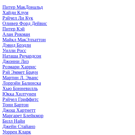
Питер МакДональд
Хайди Клум
Рэйчел Ли Кук
Оливер Форд Дейвис
Питер Кэй
Алан Рикман
Майкл МакЭлхаттон
Дэвид Брэдли
Уилли Росс
Наташа Ричардсон
Джонни Лиз
Розмари Харрис
Рэй Эммет Браун
Мартин Л. Эванс
Лоррэйн Балинска
Хью Бонневилль
Юкка Хилтунен
Рэйчел Гриффитс
Тони Бартон
Джош Хартнетт
Маргарет Блейкмор
Билл Найи
Джейн Стайано
Уоррен Кларк