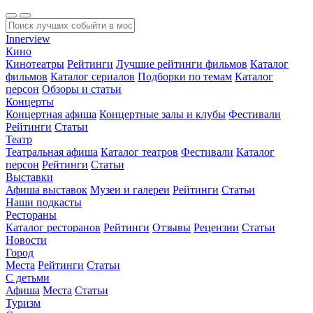
Innerview
Кино
Кинотеатры
Рейтинги
Лучшие рейтинги фильмов
Каталог
фильмов
Каталог сериалов
Подборки по темам
Каталог
персон
Обзоры и статьи
Концерты
Концертная афиша
Концертные залы и клубы
Фестивали
Рейтинги
Статьи
Театр
Театральная афиша
Каталог театров
Фестивали
Каталог
персон
Рейтинги
Статьи
Выставки
Афиша выставок
Музеи и галереи
Рейтинги
Статьи
Наши подкасты
Рестораны
Каталог ресторанов
Рейтинги
Отзывы
Рецензии
Статьи
Новости
Город
Места
Рейтинги
Статьи
С детьми
Афиша
Места
Статьи
Туризм