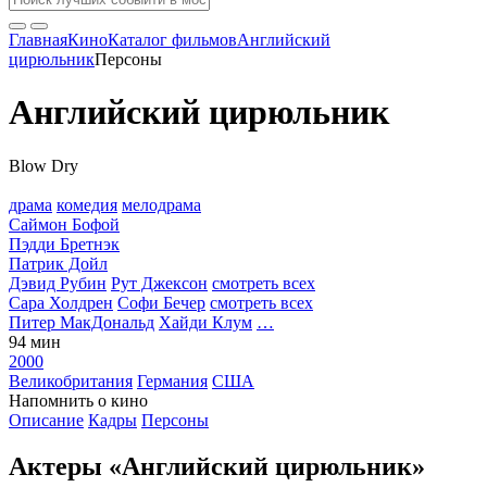
Главная
Кино
Каталог фильмов
Английский
цирюльник
Персоны
Английский цирюльник
Blow Dry
драма
комедия
мелодрама
Саймон Бофой
Пэдди Бретнэк
Патрик Дойл
Дэвид Рубин
Рут Джексон
смотреть всех
Сара Холдрен
Софи Бечер
смотреть всех
Питер МакДональд
Хайди Клум
…
94 мин
2000
Великобритания
Германия
США
Напомнить о кино
Описание
Кадры
Персоны
Актеры «Английский цирюльник»