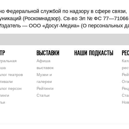
о Федеральной службой по надзору в сфере связи,
уникаций (Роскомнадзор). Св-во Эл № ФС 77—71066
 Издатель — ООО «Досуг-Медиа» (
О персональных д
ТР
ВЫСТАВКИ
НАШИ ПОДКАСТЫ
РЕ
тральная
Афиша
Кат
иша
выставок
рес
алог театров
Музеи и
Рей
тивали
галереи
Отз
алог персон
Рейтинги
Рец
тинги
Статьи
Ста
тьи
Нов