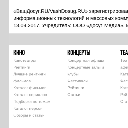
«ВашДосуг.RU/VashDosug.RU» зарегистрирован
информационных технологий и массовых комм
13.09.2017. Учредитель: ООО «Досуг-Медиа».
КИНО
КОНЦЕРТЫ
ТЕА
Кинотеатры
Концертная афиша
Теа
Рейтинги
Концертные залы и
аф
Лучшие рейтинги
клубы
Кат
фильмов
Фестивали
Фес
Каталог фильмов
Рейтинги
Кат
Каталог сериалов
Статьи
Рей
Подборки по темам
Ста
Каталог персон
Обзоры и статьи