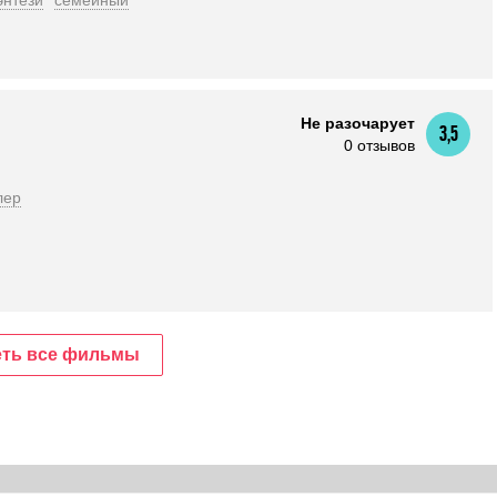
нтези
семейный
Не разочарует
3,5
0 отзывов
лер
ть все фильмы