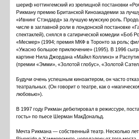
шериф ноттингемский из зрелищной постановки «Роб
Рикману премию Британской Киноакадемии за лучшу
«Ивнинг Стэндард» за лучшую мужскую роль. Продол
числе в заглавной роли в лондонской постановке «Га
спектаклей), снялся в сатирической комедии «Боб Р
«Месмер» (1994; премия МКФ в Торонто за роль; фил
«Ужасно большое приключение» (1995). В 1996 сыг
картине Нила Джордана «Майкл Коллинз» и Распут
(премии «Эмми», «Золотой глобус», «Золотой Сателл
Будучи очень успешным киноактером, он часто отказ
театральных. (Он говорит о театре, как о «магическ
любовью»).
В 1997 году Рикман дебютировал в режиссуре, пост
гость» по пьесе Шерман МакДональд.
Мечта Рикмана — собственный театр. Несколько лет 
Riverside в Хаммерсмите, неподалеку от того места, 