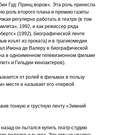
ин Гуд: Принц воров». Эта роль принесла
ю роль второго плана и премию газеты
жая регулярно работать в театре (в том
млета», 1992, и как режиссер ряда
обертс» (1992), биографической ленте
ьм изъят из проката) и в трагикомедии
рал Имона де Валеру в биографической
ина в одноименном телевизионном фильме
ит» и Гильдии киноактеров).
ывается от ролей в фильмах в пользу
ом» месте и называет его «первой
авив тонкую и грустную ленту «Зимний
назад он пытался купить театр-студию
где родился и вырос. Это ему не удалось,