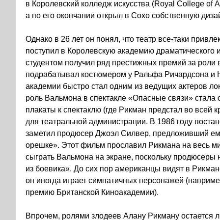
в Королевский колледж искусства (Royal College of A
а по его окончании открыл в Сохо собственную диз
Однако в 26 лет он понял, что театр все-таки привле
поступил в Королевскую академию драматического ис
студентом получил ряд престижных премий за роли 
подрабатывал костюмером у Ральфа Ричардсона и Н
академии быстро стал одним из ведущих актеров л
роль Вальмона в спектакле «Опасные связи» стала 
плакаты к спектаклю (где Рикман предстал во всей 
для театральной администрации. В 1986 году постан
заметил продюсер Джоэл Силвер, предложивший ему
орешке». Этот фильм прославил Рикмана на весь м
сыграть Вальмона на экране, поскольку продюсеры н
из боевика». До сих пор американцы видят в Рикман
он иногда играет симпатичных персонажей (например
премию Британской Киноакадемии).
Впрочем, ролями злодеев Алану Рикману остается л