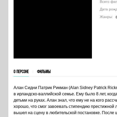
Всего фи
Дата рож
Жанры
О ПЕРСОНЕ
ФИЛЬМЫ
Алан Сидни Патрик Рикман (Alan Sidney Patrick Ric
в ирландско-валлийской семье. Ему было 8 лет, когд
детьми на руках. Алан знал, что ему не на кого расс
хорошо, что смог завоевать стипендию престижной л
вышел на сцену в любительской постановке. После