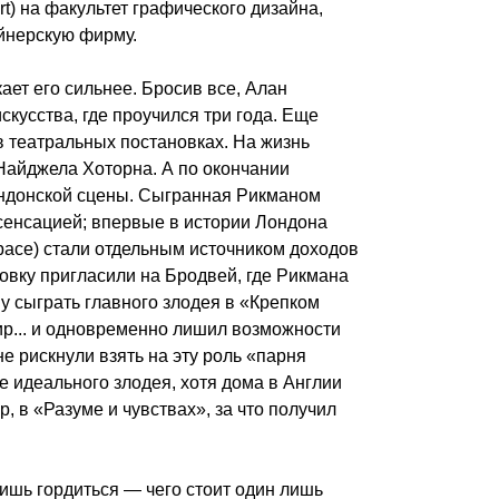
rt) на факультет графического дизайна,
айнерскую фирму.
кает его сильнее. Бросив все, Алан
кусства, где проучился три года. Еще
в театральных постановках. На жизнь
айджела Хоторна. А по окончании
ондонской сцены. Сыгранная Рикманом
сенсацией; впервые в истории Лондона
красе) стали отдельным источником доходов
овку пригласили на Бродвей, где Рикмана
 сыграть главного злодея в «Крепком
ир... и одновременно лишил возможности
е рискнули взять на эту роль «парня
е идеального злодея, хотя дома в Англии
, в «Разуме и чувствах», за что получил
ишь гордиться — чего стоит один лишь