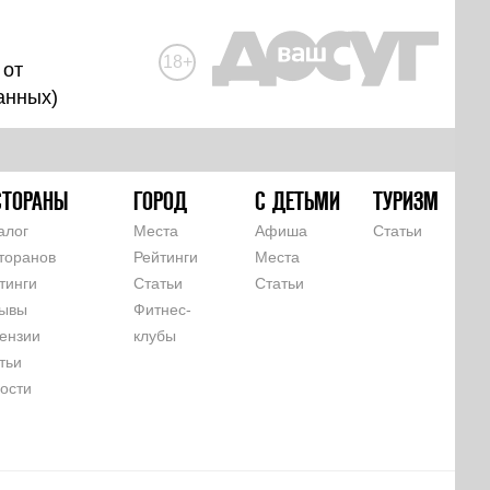
18+
 от
анных
)
СТОРАНЫ
ГОРОД
С ДЕТЬМИ
ТУРИЗМ
алог
Места
Афиша
Статьи
торанов
Рейтинги
Места
тинги
Статьи
Статьи
ывы
Фитнес-
ензии
клубы
тьи
ости