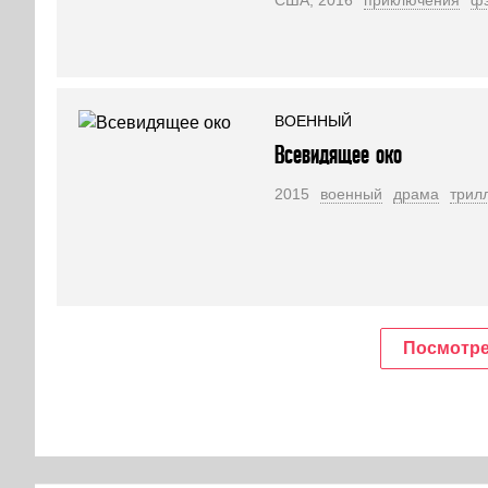
США, 2016
приключения
фэ
ВОЕННЫЙ
Всевидящее око
2015
военный
драма
трил
Посмотре