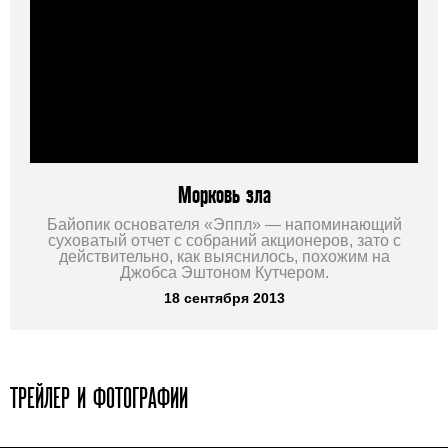
Морковь зла
Байопик основателя «Эппл» — напоминающий
суховатый отчет с собраний акционеров, зато с
действительно, как выяснилось, похожим на
Джобса Эштоном Кутчером.
18 сентября 2013
ТРЕЙЛЕР И ФОТОГРАФИИ