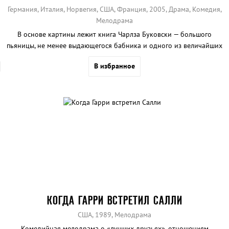
Германия, Италия, Норвегия, США, Франция, 2005, Драма, Комедия,
Мелодрама
В основе картины лежит книга Чарлза Буковски — большого
пьяницы, не менее выдающегося бабника и одного из величайших
американских поэтов и прозаиков ХХ века.
В избранное
КОГДА ГАРРИ ВСТРЕТИЛ САЛЛИ
США, 1989, Мелодрама
Комедийная мелодрама о «лучших друзьях», отношениям