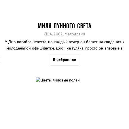
МИЛЯ ЛУННОГО СВЕТА
США, 2002, Мелодрама
У Джо погибла невеста, но каждый вечер он бегает на свидания к
молоденькой официантке. Джо - не гуляка, просто он впервые в
жизни влюбился. Но родители погибшей девушки этого не
В избранное
понимают