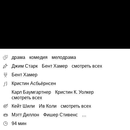
драма
комедия
мелодрама
Джим Старк
Бент Хамер
смотреть всех
Бент Хамер
Кристин Асбьёрнсен
Карл Баумгартнер
Кристин К. Уолкер
смотреть всех
Кейт Шили
Ив Коли
смотреть всех
Мэтт Диллон
Фишер Стивенс
…
94 мин