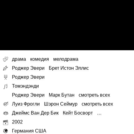
драма
комедия
мелодрама
Роджер Эвери
Брет Истон Эллис
Роджер Эвери
Томэндэнди
Роджер Эвери
Марк Бутан
смотреть всех
Луиз Фрогли
Шэрон Сеймур
смотреть всех
Джеймс Ван Дер Бик
Кейт Босворт
…
2002
Германия
США