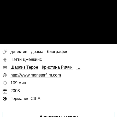
детектив
драма
биография
Пэтти Дженкинс
Шарлиз Терон
Кристина Риччи
…
http://www.monsterfilm.com
109 мин
2003
Германия
США
Напомнить о кино