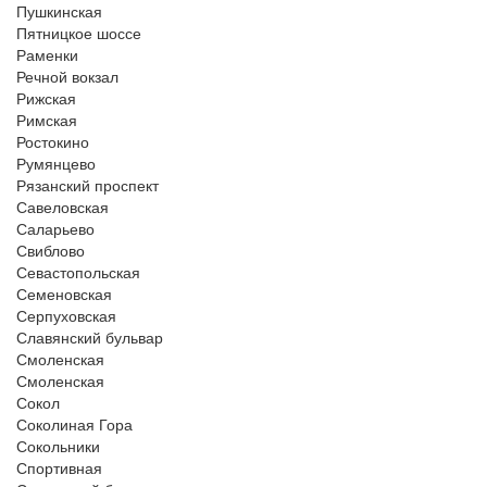
Пушкинская
Пятницкое шоссе
Раменки
Речной вокзал
Рижская
Римская
Ростокино
Румянцево
Рязанский проспект
Савеловская
Саларьево
Свиблово
Севастопольская
Семеновская
Серпуховская
Славянский бульвар
Смоленская
Смоленская
Сокол
Соколиная Гора
Сокольники
Спортивная