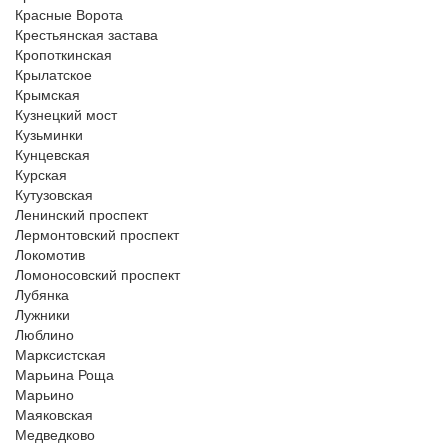
Красные Ворота
Крестьянская застава
Кропоткинская
Крылатское
Крымская
Кузнецкий мост
Кузьминки
Кунцевская
Курская
Кутузовская
Ленинский проспект
Лермонтовский проспект
Локомотив
Ломоносовский проспект
Лубянка
Лужники
Люблино
Марксистская
Марьина Роща
Марьино
Маяковская
Медведково