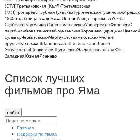
(СТЛ)
Третьяковская (КалЛ)
Третьяковская
(КРЛ)
Тропарёво
Трубная
Тульская
Тургеневская
Тушинская
Угрешск
1905 года
Улица академика Янгеля
Улица Горчакова
Улица
Скобелевская
Улица Старокачаловская
Университет
Филевский
парк
Фили
Фонвизинская
Фрунзенская
Хорошёво
Царицыно
Цветной
бульвар
Черкизовская
Чертановская
Чеховская
Чистые
пруды
Чкаловская
Шаболовская
Шипиловская
Шоссе
Энтузиастов
Щелковская
Щукинская
Электрозаводская
Юго-
Западная
Южная
Ясенево
Список лучших
фильмов про Яма
найти
Главная
Подборки по темам
Фильмы на тему Яма