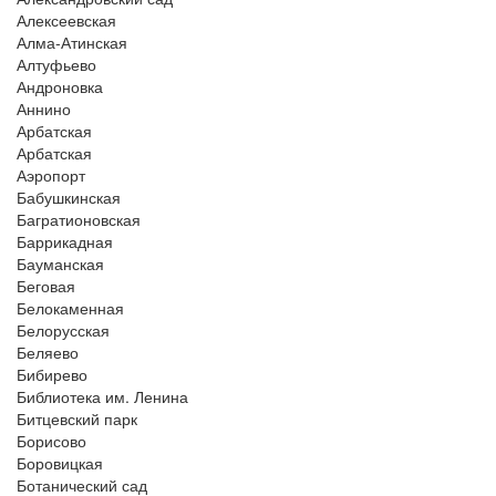
Алексеевская
Алма-Атинская
Алтуфьево
Андроновка
Аннино
Арбатская
Арбатская
Аэропорт
Бабушкинская
Багратионовская
Баррикадная
Бауманская
Беговая
Белокаменная
Белорусская
Беляево
Бибирево
Библиотека им. Ленина
Битцевский парк
Борисово
Боровицкая
Ботанический сад