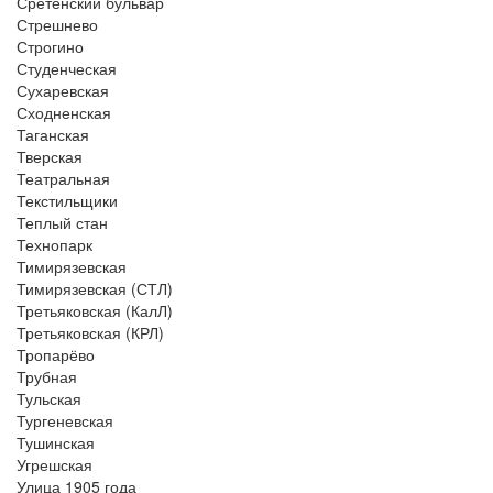
Сретенский бульвар
Стрешнево
Строгино
Студенческая
Сухаревская
Сходненская
Таганская
Тверская
Театральная
Текстильщики
Теплый стан
Технопарк
Тимирязевская
Тимирязевская (СТЛ)
Третьяковская (КалЛ)
Третьяковская (КРЛ)
Тропарёво
Трубная
Тульская
Тургеневская
Тушинская
Угрешская
Улица 1905 года