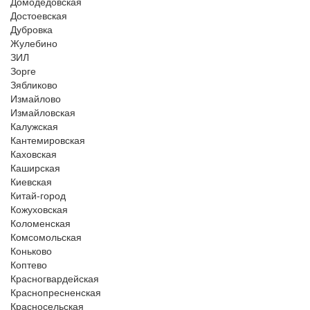
Домодедовская
Достоевская
Дубровка
Жулебино
ЗИЛ
Зорге
Зябликово
Измайлово
Измайловская
Калужская
Кантемировская
Каховская
Каширская
Киевская
Китай-город
Кожуховская
Коломенская
Комсомольская
Коньково
Коптево
Красногвардейская
Краснопресненская
Красносельская