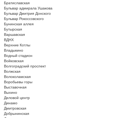
Братиславская
Бульвар адмирала Ушакова
Бульвар Дмитрия Донского
Бульвар Рокоссовского
Бунинская аллея
Бутырская
Варшавская
ВДНХ
Верхние Котлы
Владыкино
Водный стадион
Войковская
Волгоградский проспект
Волжская
Волоколамская
Воробьевы горы
Выставочная
Выхино
Деловой центр
Динамо
Дмитровская
Добрынинская