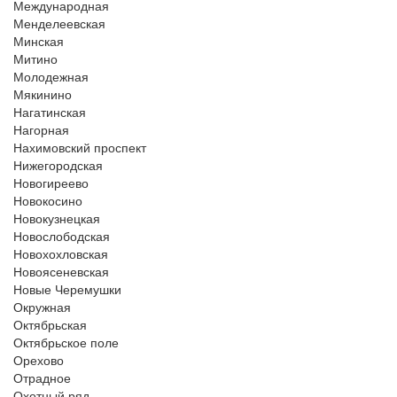
Международная
Менделеевская
Минская
Митино
Молодежная
Мякинино
Нагатинская
Нагорная
Нахимовский проспект
Нижегородская
Новогиреево
Новокосино
Новокузнецкая
Новослободская
Новохохловская
Новоясеневская
Новые Черемушки
Окружная
Октябрьская
Октябрьское поле
Орехово
Отрадное
Охотный ряд