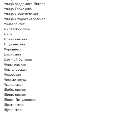
Улица академика Янгеля
Улица Горчакова
Улица Скобелевская
Улица Старокачаловская
Университет
Филевский парк
Фили
Фонвизинская
Фрунзенская
Хорошёво
Царицыно
Цветной бульвар
Черкизовская
Чертановская
Чеховская
Чистые пруды
Чкаловская
Шаболовская
Шипиловская
Шоссе Энтузиастов
Щелковская
Щукинская