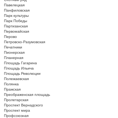
Павелецкая
Панфиловская
Парк культуры
Парк Победы
Партизанская
Первомайская
Перово
Петровско-Разумовская
Печатники
Пионерская
Планерная
Площадь Гагарина
Площадь Ильича
Площадь Революции
Полежаевская
Полянка
Пражская
Преображенская площадь
Пролетарская
Проспект Вернадского
Проспект мира
Профсоюзная