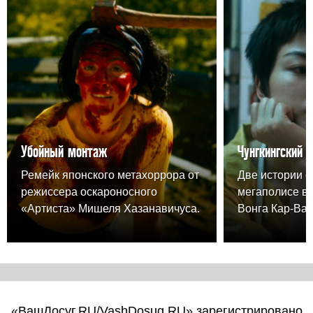
Убойный монтаж
Чунгкингский 
Ремейк японского метахоррора от
Две истории о
режиссера оскароносного
мегаполисе в
«Артиста» Мишеля Хазанавичуса.
Вонга Кар-Вая
«ВашДосуг.RU/VashDosug.RU» зарегистрировано