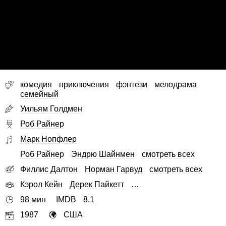
комедия
приключения
фэнтези
мелодрама
семейный
Уильям Голдмен
Роб Райнер
Марк Нопфлер
Роб Райнер
Эндрю Шайнмен
смотреть всех
Филлис Далтон
Норман Гарвуд
смотреть всех
Кэрол Кейн
Дерек Пайкетт
…
98 мин
IMDB
8.1
1987
США