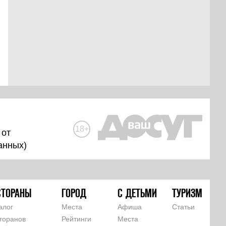
18+
 от
анных
)
СТОРАНЫ
ГОРОД
С ДЕТЬМИ
ТУРИЗМ
алог
Места
Афиша
Статьи
торанов
Рейтинги
Места