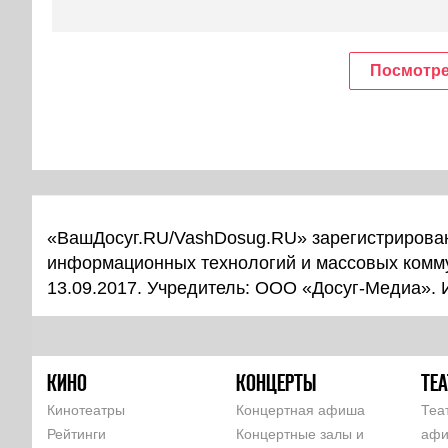
Посмотре
«ВашДосуг.RU/VashDosug.RU» зарегистрирован
информационных технологий и массовых комм
13.09.2017. Учредитель: ООО «Досуг-Медиа».
КИНО
КОНЦЕРТЫ
ТЕА
Кинотеатры
Концертная афиша
Теа
Рейтинги
Концертные залы и
аф