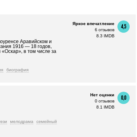
Яркое впечатление
4,5
6 отзывов
8.3 IMDB
оуренсе Аравийском и
ания 1916 — 18 годов,
«Оскар», в том числе за
ия
биография
Нет оценки
0,0
0 отзывов
8.1 IMDB
ези
мелодрама
семейный