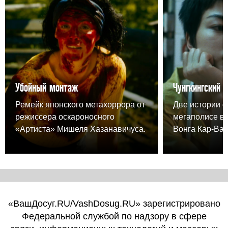
Убойный монтаж
Чунгкингский 
Ремейк японского метахоррора от
Две истории о
режиссера оскароносного
мегаполисе в
«Артиста» Мишеля Хазанавичуса.
Вонга Кар-Вая
«ВашДосуг.RU/VashDosug.RU» зарегистрировано
Федеральной службой по надзору в сфере