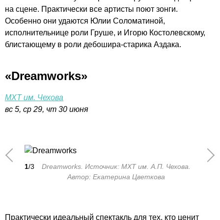
на сцене. Практически все артисты поют зонги.
Особенно они удаются Юлии Соломатиной,
исполнительнице роли Груше, и Игорю Костолевскому,
блистающему в роли дебошира-старика Аздака.
«Dreamworks»
МХТ им. Чехова
вс 5, ср 29, чт 30 июня
1
/3
Dreamworks. Источник: МХТ им. А.П. Чехова.
Автор: Екатерина Цветкова
Практически идеальный спектакль для тех, кто ценит