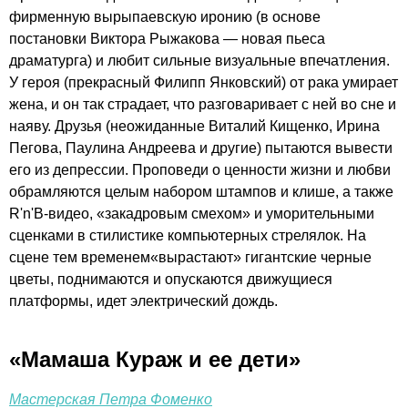
фирменную вырыпаевскую иронию (в основе
постановки Виктора Рыжакова — новая пьеса
драматурга) и любит сильные визуальные впечатления.
У героя (прекрасный Филипп Янковский) от рака умирает
жена, и он так страдает, что разговаривает с ней во сне и
наяву. Друзья (неожиданные Виталий Кищенко, Ирина
Пегова, Паулина Андреева и другие) пытаются вывести
его из депрессии. Проповеди о ценности жизни и любви
обрамляются целым набором штампов и клише, а также
R'n'B-видео, «закадровым смехом» и уморительными
сценками в стилистике компьютерных стрелялок. На
сцене тем временем«вырастают» гигантские черные
цветы, поднимаются и опускаются движущиеся
платформы, идет электрический дождь.
«Мамаша Кураж и ее дети»
Мастерская Петра Фоменко