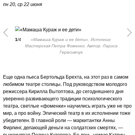
пн 20, ср 22 июня
1
/4
«Мамаша Кураж и ее дети». Источник:
Мастерская Петра Фоменко. Автор: Лариса
Герасимчук
Еще одна пьеса Бертольда Брехта, на этот раз в самом
любимом театре столицы. Под руководством молодого
режиссера Кирилла Вытоптова, до сегодняшнего дня
уверенно развивающего традиции психологического
театра, светлые «фоменки» научились играть уже не про
мир, а про войну. Эпический театр в их исполнении тоже
убедителен. В главной роли — маркитантки Анны
Фирлинг, делающей деньги на солдатских смертях, —
рыжекудрая Полина Кутепова. Ее дочь, немую Катрин