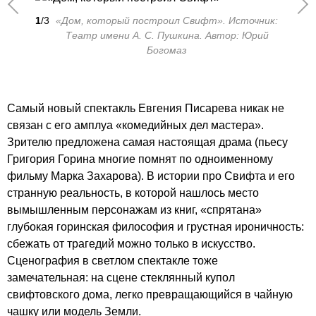
1
/3
«Дом, который построил Свифт». Источник:
Театр имени А. С. Пушкина. Автор: Юрий
Богомаз
Самый новый спектакль Евгения Писарева никак не
связан с его амплуа «комедийных дел мастера».
Зрителю предложена самая настоящая драма (пьесу
Григория Горина многие помнят по одноименному
фильму Марка Захарова). В истории про Свифта и его
странную реальность, в которой нашлось место
вымышленным персонажам из книг, «спрятана»
глубокая горинская философия и грустная ироничность:
сбежать от трагедий можно только в искусство.
Сценография в светлом спектакле тоже
замечательная: на сцене стеклянный купол
свифтовского дома, легко превращающийся в чайную
чашку или модель Земли.