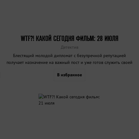
WTF?! КАКОЙ СЕГОДНЯ ФИЛЬМ: 28 ИЮЛЯ
Детектив
Блестящий молодой дипломат с безупречной репутацией
получает назначение на важный пост и уже готов служить своей
стране, но тут неизвестные крадут у него бумажник и отдают его
В избранное
группе специально обученных психоаналитиков.