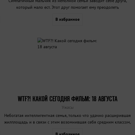
Симпатичный мальчик из неполной семьи заводит себе друга,
который мало ест. Этот друг помогает ему преодолеть
неуверенность в себе, а также заслужить уважение
В избранное
одноклассников, которые раньше постоянно били героя.
WTF?! КАКОЙ СЕГОДНЯ ФИЛЬМ: 18 АВГУСТА
Ужасы
Небогатая интеллигентная семья, только что удачно расширившая
жилплощадь и в связи с этим возомнившая себя средним классом,
нанимает домработницу, которая много курит и плохо готовит.
В избранное