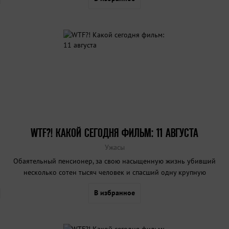
WTF?! КАКОЙ СЕГОДНЯ ФИЛЬМ: 11 АВГУСТА
Ужасы
Обаятельный пенсионер, за свою насыщенную жизнь убивший
несколько сотен тысяч человек и спасший одну крупную
автомобилестроительную компанию от банкротства, делится
В избранное
жизненным опытом с невидимым собеседником, изредка
покрикивающим на него из-за камеры дурным голосом.