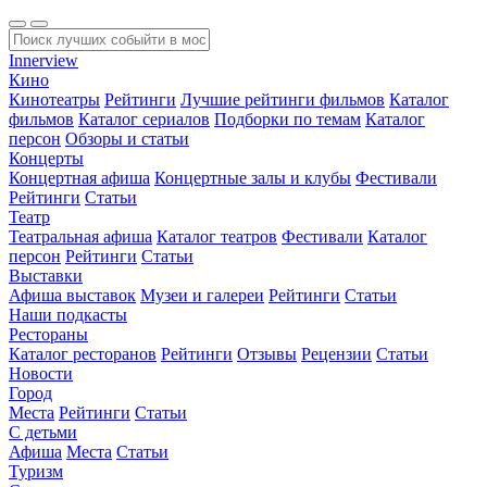
Innerview
Кино
Кинотеатры
Рейтинги
Лучшие рейтинги фильмов
Каталог
фильмов
Каталог сериалов
Подборки по темам
Каталог
персон
Обзоры и статьи
Концерты
Концертная афиша
Концертные залы и клубы
Фестивали
Рейтинги
Статьи
Театр
Театральная афиша
Каталог театров
Фестивали
Каталог
персон
Рейтинги
Статьи
Выставки
Афиша выставок
Музеи и галереи
Рейтинги
Статьи
Наши подкасты
Рестораны
Каталог ресторанов
Рейтинги
Отзывы
Рецензии
Статьи
Новости
Город
Места
Рейтинги
Статьи
С детьми
Афиша
Места
Статьи
Туризм