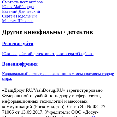
Смотреть всех актёров
Юлия Майборода
Евгений Данчевский
Сергей Подольный
Максим Щеголев
Другие кинофильмы / детектив
Решение уйти
Южнокорейский детектив от режиссера «Олдбоя».
Венецияфрения
Карнавальный слэшер о выживании в самом красивом городе
мира.
«ВашДосуг.RU/VashDosug.RU» зарегистрировано
Федеральной службой по надзору в сфере связи,
информационных технологий и массовых
коммуникаций (Роскомнадзор). Св-во Эл № ФС 77—
71066 от 13.09.2017. Учредитель: ООО «Досуг-