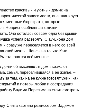
следство красивый и уютный домик на
 наркотической зависимости, она планирует
ются местные бюрократы, которые
он. Неприспособленная к жизни,
лать. Она осталась совсем одна без крыши
евушка успела растерять. С аукциона дом
 и сразу же переселяется в него со всей
анской мечты. Шансы на то, что Кэти
нём становятся всё меньше.
а долги её выселяют, в дом въезжают
ама, семья, переселившаяся в её жильё, –
 за тем, как на её кухне готовят ужин, как
открытий и потерь, любви и сострадания,
 работу Вадима Перельмана стоит смотреть
оду. Снята картина режиссёром Вадимом