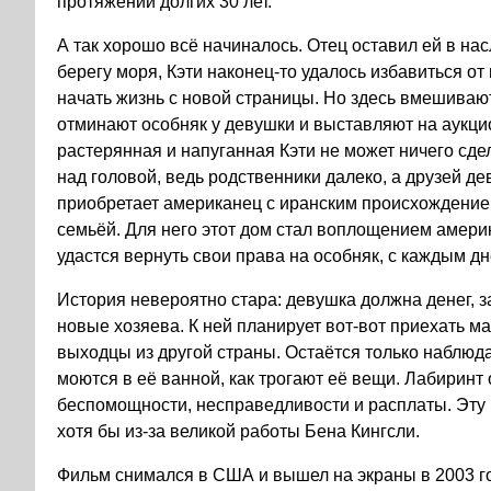
протяжении долгих 30 лет.
А так хорошо всё начиналось. Отец оставил ей в на
берегу моря, Кэти наконец-то удалось избавиться от
начать жизнь с новой страницы. Но здесь вмешива
отминают особняк у девушки и выставляют на аукци
растерянная и напуганная Кэти не может ничего сде
над головой, ведь родственники далеко, а друзей д
приобретает американец с иранским происхождением
семьёй. Для него этот дом стал воплощением америк
удастся вернуть свои права на особняк, с каждым д
История невероятно стара: девушка должна денег, з
новые хозяева. К ней планирует вот-вот приехать м
выходцы из другой страны. Остаётся только наблюдать
моются в её ванной, как трогают её вещи. Лабиринт 
беспомощности, несправедливости и расплаты. Эту
хотя бы из-за великой работы Бена Кингсли.
Фильм снимался в США и вышел на экраны в 2003 г