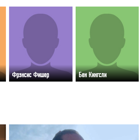
Фрэнсис Фишер
Бен Кингсли