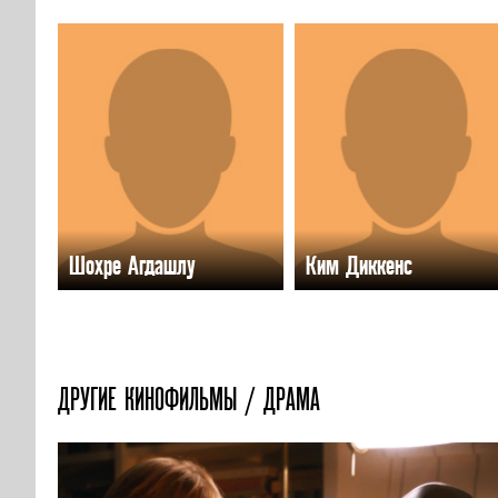
Шохре Агдашлу
Ким Диккенс
ДРУГИЕ КИНОФИЛЬМЫ / ДРАМА