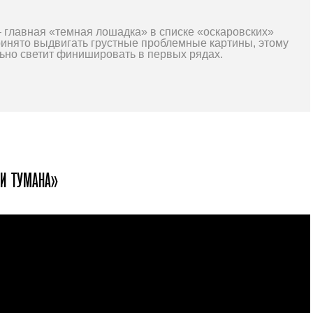
– главная «темная лошадка» в списке «оскаровских»
ринято выдвигать грустные проблемные картины, этому
но светит финишировать в первых рядах.
 И ТУМАНА»