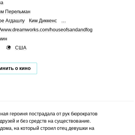
ма
им Перельман
ре Агдашлу
Ким Диккенс
…
://www.dreamworks.com/houseofsandandfog
мин
США
мнить о кино
вная героиня пострадала от рук бюрократов
 друзей и без средств на существование.
 дома, на который строил отец девушки на