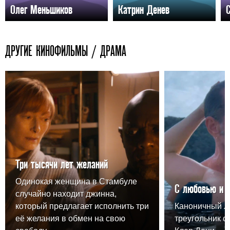
Олег Меньшиков
Катрин Денев
С
ДРУГИЕ КИНОФИЛЬМЫ / ДРАМА
Три тысячи лет желаний
Одинокая женщина в Стамбуле
С любовью и 
случайно находит джинна,
который предлагает исполнить три
Каноничный 
её желания в обмен на свою
треугольник о