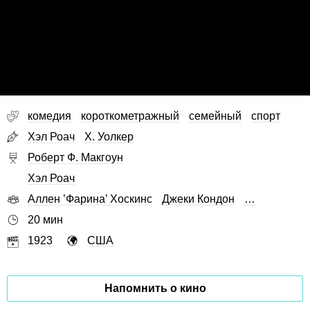
комедия
короткометражный
семейный
спорт
Хэл Роач
Х. Уолкер
Роберт Ф. Макгоун
Хэл Роач
Аллен ’Фарина’ Хоскинс
Джеки Кондон
…
20 мин
1923
США
Напомнить о кино