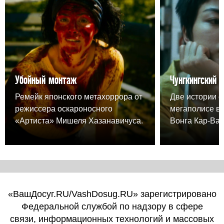
Убойный монтаж
Чунгкингский 
Ремейк японского метахоррора от
Две истории о
режиссера оскароносного
мегаполисе в
«Артиста» Мишеля Хазанавичуса.
Вонга Кар-Вая
«ВашДосуг.RU/VashDosug.RU» зарегистрировано
Федеральной службой по надзору в сфере
связи, информационных технологий и массовых