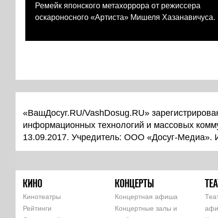
Ремейк японского метахоррора от режиссера
оскароносного «Артиста» Мишеля Хазанавичуса.
«ВашДосуг.RU/VashDosug.RU» зарегистрирован
информационных технологий и массовых комм
13.09.2017. Учредитель: ООО «Досуг-Медиа».
КИНО
КОНЦЕРТЫ
ТЕА
Кинотеатры
Концертная афиша
Теа
Рейтинги
Концертные залы и
аф