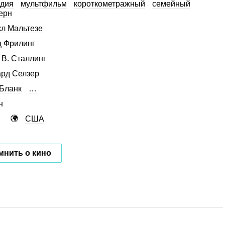
дия
мультфильм
короткометражный
семейный
ерн
л Мальтезе
 Фрилинг
 В. Сталлинг
рд Селзер
Бланк
…
н
США
мнить о кино