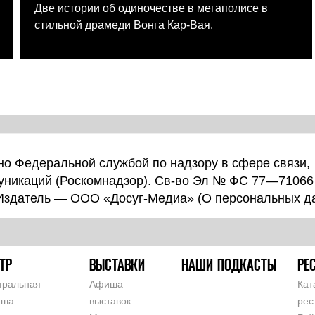
Две истории об одиночестве в мегаполисе в
стильной драмеди Вонга Кар-Вая.
о Федеральной службой по надзору в сфере связи,
уникаций (Роскомнадзор). Св-во Эл № ФС 77—71066
 Издатель — ООО «Досуг-Медиа» (
О персональных д
ТР
ВЫСТАВКИ
НАШИ ПОДКАСТЫ
РЕ
тральная
Афиша
Кат
иша
выставок
рес