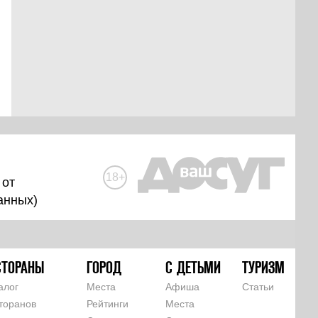
18+
 от
анных
)
СТОРАНЫ
ГОРОД
С ДЕТЬМИ
ТУРИЗМ
алог
Места
Афиша
Статьи
торанов
Рейтинги
Места