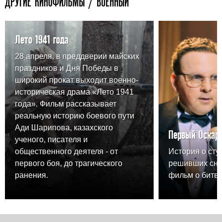
ДРУГИЕ КИНОФИЛЬМЫ / ВОЕННЫЙ
Лето 1941 года
28 апреля, в преддверии майских
праздников и Дня Победы в
широкий прокат выходит военно-
историческая драма «Лето 1941
года». Фильм рассказывает
реальную историю боевого пути
Ади Шарипова, казахского
Первый Оскар
ученого, писателя и
общественного деятеля - от
История о сту
первого боя, до трагического
решивших сня
ранения.
фильм о битве