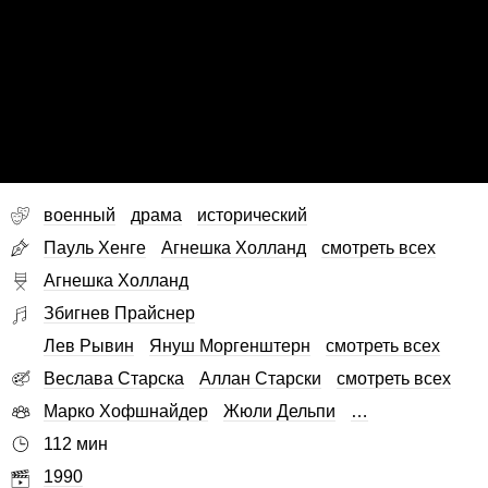
военный
драма
исторический
Пауль Хенге
Агнешка Холланд
смотреть всех
Агнешка Холланд
Збигнев Прайснер
Лев Рывин
Януш Моргенштерн
смотреть всех
Веслава Старска
Аллан Старски
смотреть всех
Марко Хофшнайдер
Жюли Дельпи
…
112 мин
1990