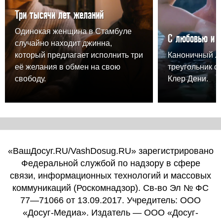
Три тысячи лет желаний
Одинокая женщина в Стамбуле
С любовью и 
случайно находит джинна,
который предлагает исполнить три
Каноничный 
её желания в обмен на свою
треугольник о
свободу.
Клер Дени.
«ВашДосуг.RU/VashDosug.RU» зарегистрировано
Федеральной службой по надзору в сфере
связи, информационных технологий и массовых
коммуникаций (Роскомнадзор). Св-во Эл № ФС
77—71066 от 13.09.2017. Учредитель: ООО
«Досуг-Медиа». Издатель — ООО «Досуг-