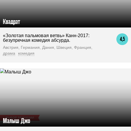
Квадрат
«Золотая пальмовая ветвь» Канн-2017:
4,5
безупречная комедия абсурда.
Австрия, Германия, Дания, Швеция, Франция,
драма
комедия
ВЫБОР РЕДАКЦИИ
Малыш Джо