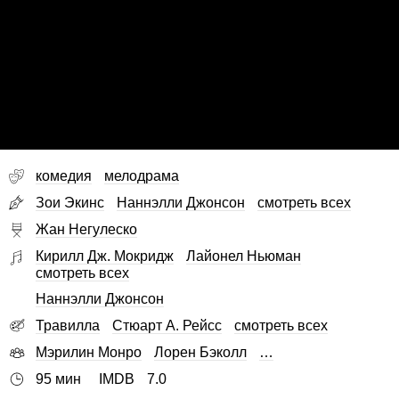
комедия
мелодрама
Зои Экинс
Наннэлли Джонсон
смотреть всех
Жан Негулеско
Кирилл Дж. Мокридж
Лайонел Ньюман
смотреть всех
Наннэлли Джонсон
Травилла
Стюарт А. Рейсс
смотреть всех
Мэрилин Монро
Лорен Бэколл
…
95 мин
IMDB
7.0