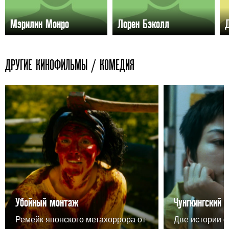
Мэрилин Монро
Лорен Бэколл
ДРУГИЕ КИНОФИЛЬМЫ / КОМЕДИЯ
Убойный монтаж
Чунгкингский 
Ремейк японского метахоррора от
Две истории о