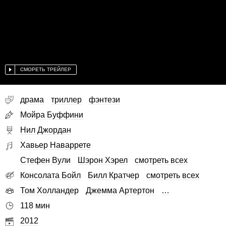
СМОРЕТЬ ТРЕЙЛЕР
драма
триллер
фэнтези
Мойра Буффини
Нил Джордан
Хавьер Наваррете
Стефен Вули
Шэрон Хэрел
смотреть всех
Консолата Бойл
Билл Кратчер
смотреть всех
Том Холландер
Джемма Артертон
…
118 мин
2012