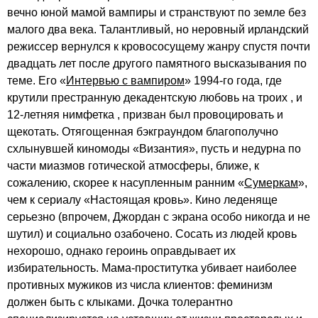
вечно юной мамой вампиры и странствуют по земле без
малого два века. Талантливый, но неровный ирландский
режиссер вернулся к кровососущему жанру спустя почти
двадцать лет после другого памятного высказывания по
теме. Его «
Интервью с вампиром
» 1994-го года, где
крутили престранную декадентскую любовь на троих , и
12-летняя нимфетка , призван был провоцировать и
щекотать. Отягощенная бэкграундом благополучно
схлынувшей киномоды «Византия», пусть и недурна по
части миазмов готической атмосферы, ближе, к
сожалению, скорее к насупленным ранним «
Сумеркам
»,
чем к сериалу «Настоящая кровь». Кино леденяще
серьезно (впрочем, Джордан с экрана особо никогда и не
шутил) и социально озабочено. Сосать из людей кровь
нехорошо, однако героинь оправдывает их
избирательность. Мама-проститутка убивает наиболее
противных мужиков из числа клиентов: феминизм
должен быть с клыками. Дочка толерантно