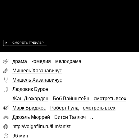
СМОРЕТЬ ТРЕЙЛЕР
драма
комедия
мелодрама
Мишель Хазанавичус
Мишель Хазанавичус
Людовик Бурсе
Жан Дюжарден
Боб Вайнштейн
смотреть всех
Марк Бриджес
Роберт Гулд
смотреть всех
Джоэль Мюррей
Битси Таллоч
…
http://volgafilm.ru/film/artist
96 мин