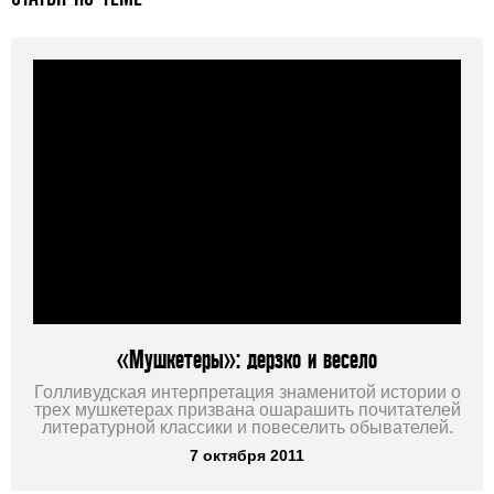
«Мушкетеры»: дерзко и весело
Голливудская интерпретация знаменитой истории о
трех мушкетерах призвана ошарашить почитателей
литературной классики и повеселить обывателей.
7 октября 2011