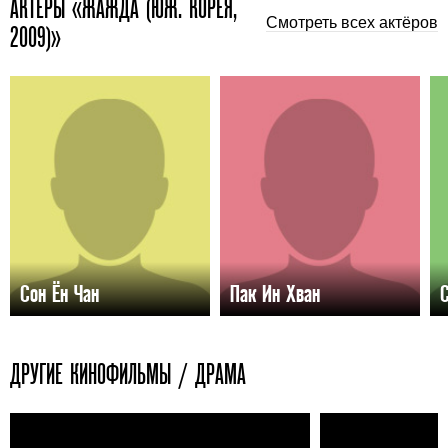
АКТЕРЫ «ЖАЖДА (ЮЖ. КОРЕЯ,
Смотреть всех актёров
2009)»
Сон Ён Чан
Пак Ин Хван
С
ДРУГИЕ КИНОФИЛЬМЫ / ДРАМА