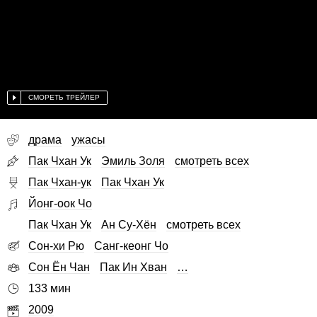
СМОРЕТЬ ТРЕЙЛЕР
драма
ужасы
Пак Чхан Ук
Эмиль Золя
смотреть всех
Пак Чхан-ук
Пак Чхан Ук
Йонг-оок Чо
Пак Чхан Ук
Ан Су-Хён
смотреть всех
Сон-хи Рю
Санг-кеонг Чо
Сон Ён Чан
Пак Ин Хван
…
133 мин
2009