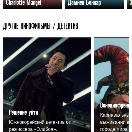
Charlotte Mangel
Дамиен Боннар
ДРУГИЕ КИНОФИЛЬМЫ / ДЕТЕКТИВ
Венецияфрени
Решение уйти
Карнавальный
Южнокорейский детектив от
выживании в 
режиссера «Олдбоя».
городе мира.