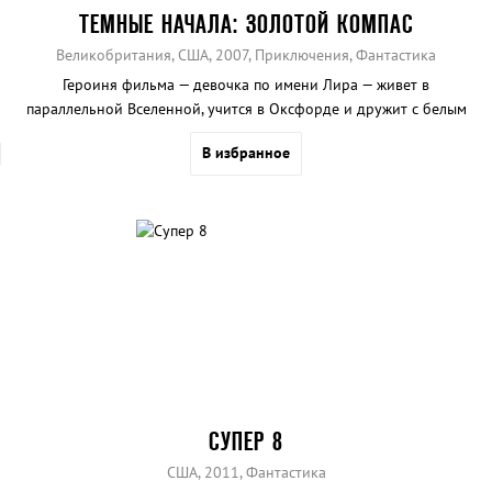
ТЕМНЫЕ НАЧАЛА: ЗОЛОТОЙ КОМПАС
Великобритания, США, 2007, Приключения, Фантастика
Героиня фильма — девочка по имени Лира — живет в
параллельной Вселенной, учится в Оксфорде и дружит с белым
медведем. Когда в ее мире начинается неладное, Лира
В избранное
отправляется на Северный полюс, и это путешествие меняет ее
жизнь.
СУПЕР 8
США, 2011, Фантастика