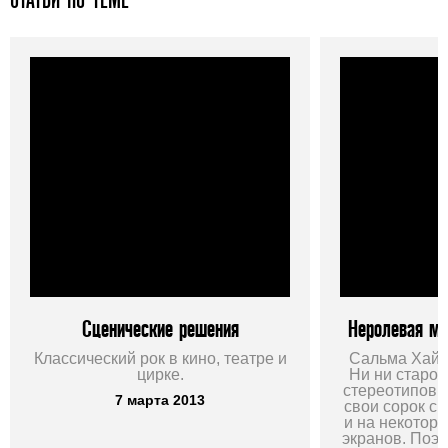
Сценические решения
Неролевая м
Классический рок в кино, театре и
Сальма Хайек
цирке.
Ни ни старос
стереотипов. 
7 марта 2013
свои сорок с
и на некоторо
экранов. Поэ