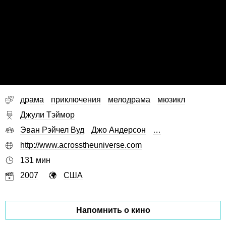
драма
приключения
мелодрама
мюзикл
Джули Тэймор
Эван Рэйчел Вуд
Джо Андерсон
…
http://www.acrosstheuniverse.com
131 мин
2007
США
Напомнить о кино