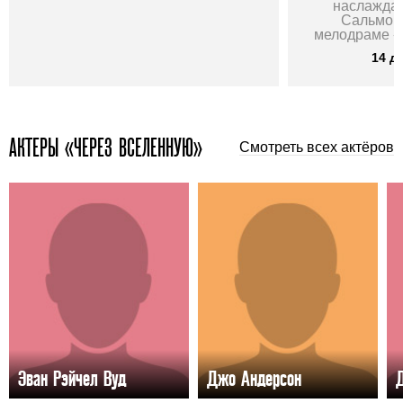
наслажда
Сальмой
мелодраме «
14 д
АКТЕРЫ «ЧЕРЕЗ ВСЕЛЕННУЮ»
Смотреть всех актёров
Эван Рэйчел Вуд
Джо Андерсон