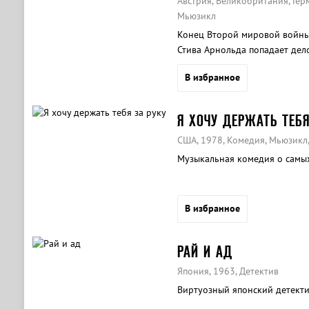
Австрия, Великобритания, Гер
Мьюзикл
Конец Второй мировой войны
Стива Арнольда попадает де
Вильгельма Фуртвенглера.
В избранное
Я ХОЧУ ДЕРЖАТЬ ТЕБЯ
США, 1978, Комедия, Мьюзикл
Музыкальная комедия о самых
В избранное
РАЙ И АД
Япония, 1963, Детектив
Виртуозный японский детекти