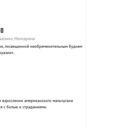
КО
Мьюзикл, Мелодрама
гии, посвященной необременительным будням
уазии».
 взрослении американского мальчугана
я с болью и страданиями.