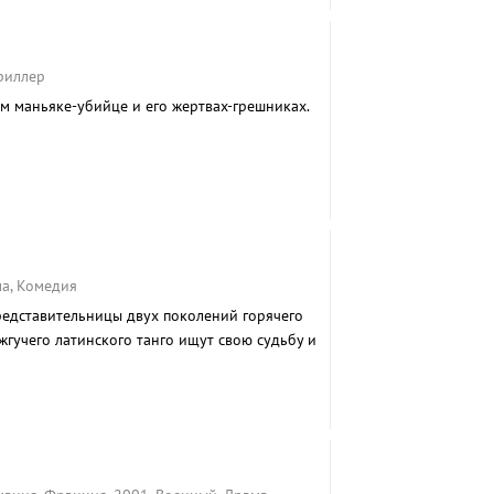
Триллер
м маньяке-убийце и его жертвах-грешниках.
ма, Комедия
редставительницы двух поколений горячего
 жгучего латинского танго ищут свою судьбу и