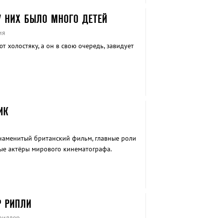
У НИХ БЫЛО МНОГО ДЕТЕЙ
ия
 холостяку, а он в свою очередь, завидует
ИК
наменитый британский фильм, главные роли
ые актёры мирового кинематографа.
Р РИПЛИ
Триллер