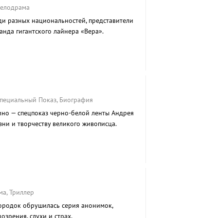
Мелодрама
ди разных национальностей, представители
анда гигантского лайнера «Вера».
Специальный Показ, Биография
ино — спецпоказ черно-белой ленты Андрея
зни и творчеству великого живописца.
ма, Триллер
ородок обрушилась серия анонимок,
зрения, слухи и страх.