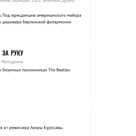
мания, Франция, 2001, Военный, Драма,
. Под юрисдикцию американского майора
ло дирижера Берлинской филармонии
 ЗА РУКУ
, Мелодрама
 безумных поклонниках The Beatles.
в от режиссера Акиры Куросавы.