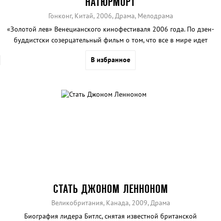
НАТЮРМОРТ
Гонконг, Китай, 2006, Драма, Мелодрама
«Золотой лев» Венецианского кинофестиваля 2006 года. По дзен-
буддистски созерцательный фильм о том, что все в мире идет
своим чередом. На берегу реки Янцзи после 16 лет разлуки
В избранное
встречаются бывшие супруги и решают снова пожениться. В это же
время в том же месте двое решают развестись...
СТАТЬ ДЖОНОМ ЛЕННОНОМ
Великобритания, Канада, 2009, Драма
Биография лидера Битлс, снятая известной британской