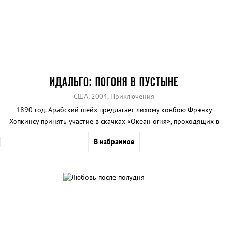
ИДАЛЬГО: ПОГОНЯ В ПУСТЫНЕ
США, 2004, Приключения
1890 год. Арабский шейх предлагает лихому ковбою Фрэнку
Хопкинсу принять участие в скачках «Океан огня», проходящих в
Аравийской пустыне. Дистанция - 3000 км. Фрэнк соглашается и
В избранное
вместе со своим верным скакуном Идальго отправляется в
Аравию... Очевидные плюсы картины: экзотика дикой природы,
азарт скачек и звезда «Властелина колец» Вигго Мортенсен в
главной роли