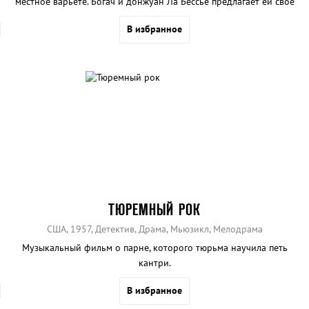
местное варьете. Богач и донжуан Ла Бессье предлагает ей своё
покровительство, а спустя некоторое время — руку и сердце.
В избранное
ТЮРЕМНЫЙ РОК
США, 1957, Детектив, Драма, Мьюзикл, Мелодрама
Музыкальный фильм о парне, которого тюрьма научила петь
кантри.
В избранное