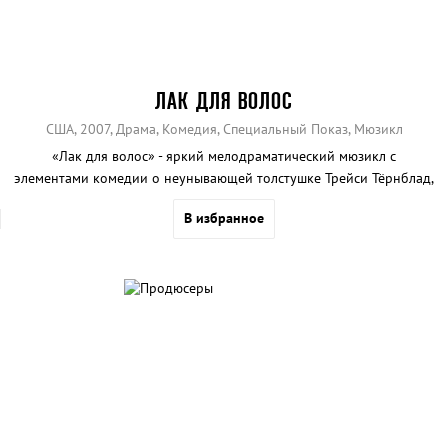
ЛАК ДЛЯ ВОЛОС
США, 2007, Драма, Комедия, Специальный Показ, Мюзикл
«Лак для волос» - яркий мелодраматический мюзикл с
элементами комедии о неунывающей толстушке Трейси Тёрнблад,
которая стремится осуществить свою мечту и попасть на
В избранное
телевидение.