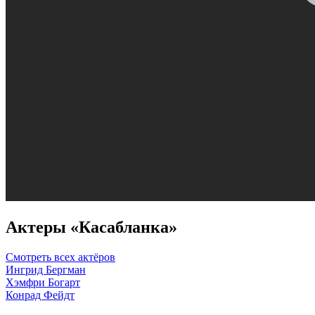
Актеры «Касабланка»
Смотреть всех актёров
Ингрид Бергман
Хэмфри Богарт
Конрад Фейдт