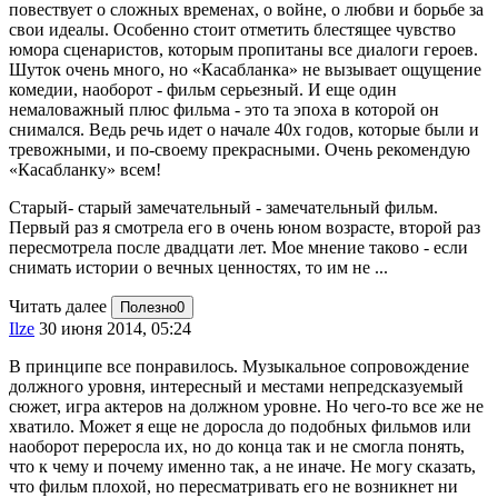
повествует о сложных временах, о войне, о любви и борьбе за
свои идеалы. Особенно стоит отметить блестящее чувство
юмора сценаристов, которым пропитаны все диалоги героев.
Шуток очень много, но «Касабланка» не вызывает ощущение
комедии, наоборот - фильм серьезный. И еще один
немаловажный плюс фильма - это та эпоха в которой он
снимался. Ведь речь идет о начале 40х годов, которые были и
тревожными, и по-своему прекрасными. Очень рекомендую
«Касабланку» всем!
Старый- старый замечательный - замечательный фильм.
Первый раз я смотрела его в очень юном возрасте, второй раз
пересмотрела после двадцати лет. Мое мнение таково - если
снимать истории о вечных ценностях, то им не ...
Читать далее
Полезно
0
Ilze
30 июня 2014, 05:24
В принципе все понравилось. Музыкальное сопровождение
должного уровня, интересный и местами непредсказуемый
сюжет, игра актеров на должном уровне. Но чего-то все же не
хватило. Может я еще не доросла до подобных фильмов или
наоборот переросла их, но до конца так и не смогла понять,
что к чему и почему именно так, а не иначе. Не могу сказать,
что фильм плохой, но пересматривать его не возникнет ни