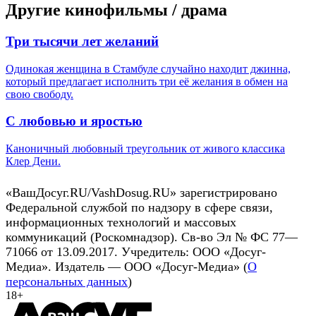
Другие кинофильмы / драма
Три тысячи лет желаний
Одинокая женщина в Стамбуле случайно находит джинна,
который предлагает исполнить три её желания в обмен на
свою свободу.
С любовью и яростью
Каноничный любовный треугольник от живого классика
Клер Дени.
«ВашДосуг.RU/VashDosug.RU» зарегистрировано
Федеральной службой по надзору в сфере связи,
информационных технологий и массовых
коммуникаций (Роскомнадзор). Св-во Эл № ФС 77—
71066 от 13.09.2017. Учредитель: ООО «Досуг-
Медиа». Издатель — ООО «Досуг-Медиа» (
О
персональных данных
)
18+