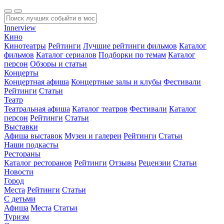
Innerview
Кино
Кинотеатры
Рейтинги
Лучшие рейтинги фильмов
Каталог
фильмов
Каталог сериалов
Подборки по темам
Каталог
персон
Обзоры и статьи
Концерты
Концертная афиша
Концертные залы и клубы
Фестивали
Рейтинги
Статьи
Театр
Театральная афиша
Каталог театров
Фестивали
Каталог
персон
Рейтинги
Статьи
Выставки
Афиша выставок
Музеи и галереи
Рейтинги
Статьи
Наши подкасты
Рестораны
Каталог ресторанов
Рейтинги
Отзывы
Рецензии
Статьи
Новости
Город
Места
Рейтинги
Статьи
С детьми
Афиша
Места
Статьи
Туризм