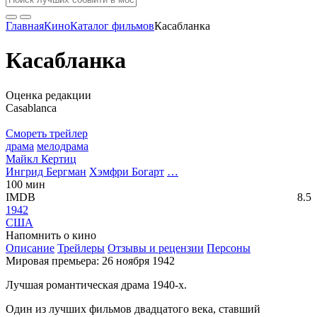
Главная
Кино
Каталог фильмов
Касабланка
Касабланка
Оценка редакции
Casablanca
Смореть трейлер
драма
мелодрама
Майкл Кертиц
Ингрид Бергман
Хэмфри Богарт
…
100 мин
IMDB
8.5
1942
США
Напомнить о кино
Описание
Трейлеры
Отзывы и рецензии
Персоны
Мировая премьера: 26 ноября 1942
Лучшая романтическая драма 1940-х.
Один из лучших фильмов двадцатого века, ставший