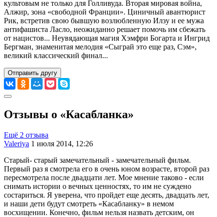
культовым не только для Голливуда. Вторая мировая война,
Алжир, зона «свободной Франции». Циничный авантюрист
Рик, встретив свою бывшую возлюбленную Илзу и ее мужа
антифашиста Ласло, неожиданно решает помочь им сбежать
от нацистов... Неувядающая магия Хэмфри Богарта и Ингрид
Бергман, знаменитая мелодия «Сыграй это еще раз, Сэм»,
великий классический финал...
Отправить другу
Отзывы о «Касабланка»
Ещё 2 отзыва
Valeriya
1 июля 2014, 12:26
Старый- старый замечательный - замечательный фильм.
Первый раз я смотрела его в очень юном возрасте, второй раз
пересмотрела после двадцати лет. Мое мнение таково - если
снимать истории о вечных ценностях, то им не суждено
состариться. Я уверена, что пройдет еще десять, двадцать лет,
и наши дети будут смотреть «Касабланку» в немом
восхищении. Конечно, фильм нельзя назвать детским, он