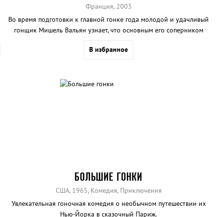
Франция, 2003
Во время подготовки к главной гонке года молодой и удачливый
гонщик Мишель Вальян узнает, что основным его соперником
будет вернувшаяся в большой автоспорт после длительного
В избранное
перерыва команда «Лидеры». Номер их машины — 13...
БОЛЬШИЕ ГОНКИ
США, 1965, Комедия, Приключения
Увлекательная гоночная комедия о необычном путешествии их
Нью-Йорка в сказочный Париж.