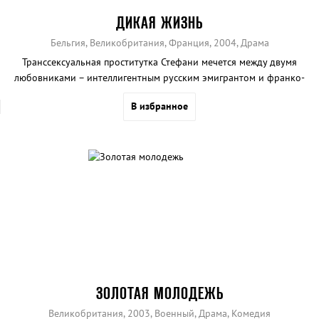
ДИКАЯ ЖИЗНЬ
Бельгия, Великобритания, Франция, 2004, Драма
Транссексуальная проститутка Стефани мечется между двумя
любовниками – интеллигентным русским эмигрантом и франко-
арабским солдатом. Дивный внутренний мир Стефани раскрывает
В избранное
актриса-транссексуал Мишлини, для которой фильм стал
кинематографическим дебютом.
ЗОЛОТАЯ МОЛОДЕЖЬ
Великобритания, 2003, Военный, Драма, Комедия