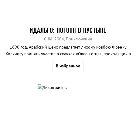
ИДАЛЬГО: ПОГОНЯ В ПУСТЫНЕ
США, 2004, Приключения
1890 год. Арабский шейх предлагает лихому ковбою Фрэнку
Хопкинсу принять участие в скачках «Океан огня», проходящих в
Аравийской пустыне. Дистанция - 3000 км. Фрэнк соглашается и
В избранное
вместе со своим верным скакуном Идальго отправляется в
Аравию... Очевидные плюсы картины: экзотика дикой природы,
азарт скачек и звезда «Властелина колец» Вигго Мортенсен в
главной роли