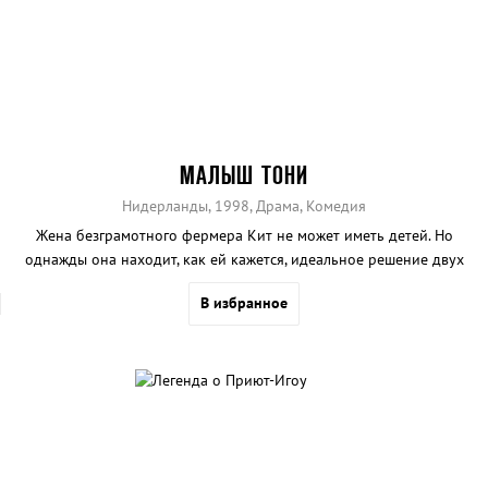
МАЛЫШ ТОНИ
Нидерланды, 1998, Драма, Комедия
Жена безграмотного фермера Кит не может иметь детей. Но
однажды она находит, как ей кажется, идеальное решение двух
своих главных проблем. Кит нанимает своему мужу симпатичную
В избранное
учительницу Лену, которая может заодно и выносить для них
ребенка.