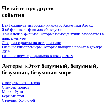
Читайте про другие
события
Век Голливуда: авторский кинокурс Анжелики Артюх
6-ой фестиваль фильмов об искусстве
Хой и пой: 5 фильмов, которые помогут лучше разобраться в
панк-культуре
Лекции-подкасты по истории кино
Главные кинопремьеры, которые выйдут в прокат в декабре
2019
Главные премьеры фильмов в ноябре 2019
Актеры «Этот безумный, безумный,
безумный, безумный мир»
Смотреть всех актёров
Спенсер Трейси
Микки Руни
Берл Милтон
Стерлинг Холлоуэй