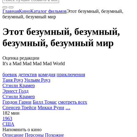
Главная
Кино
Каталог фильмов
Этот безумный, безумный,
безумный, безумный мир
Этот безумный, безумный,
безумный, безумный мир
Оценка редакции
It's a Mad Mad Mad Mad World
боевик
детектив
комедия
приключения
Таня Роуз
Уильям Роуз
Стэнли Крамер
Эрнест Голд
Стэнли Крамер
Гордон Гарни
Билл Томас
смотреть всех
Спенсер Трейси
Микки Руни
…
182 мин
1963
США
Напомнить о кино
Описание
Персоны
Похожие