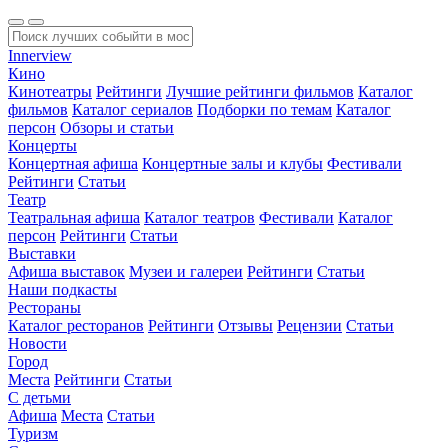
Innerview
Кино
Кинотеатры
Рейтинги
Лучшие рейтинги фильмов
Каталог
фильмов
Каталог сериалов
Подборки по темам
Каталог
персон
Обзоры и статьи
Концерты
Концертная афиша
Концертные залы и клубы
Фестивали
Рейтинги
Статьи
Театр
Театральная афиша
Каталог театров
Фестивали
Каталог
персон
Рейтинги
Статьи
Выставки
Афиша выставок
Музеи и галереи
Рейтинги
Статьи
Наши подкасты
Рестораны
Каталог ресторанов
Рейтинги
Отзывы
Рецензии
Статьи
Новости
Город
Места
Рейтинги
Статьи
С детьми
Афиша
Места
Статьи
Туризм