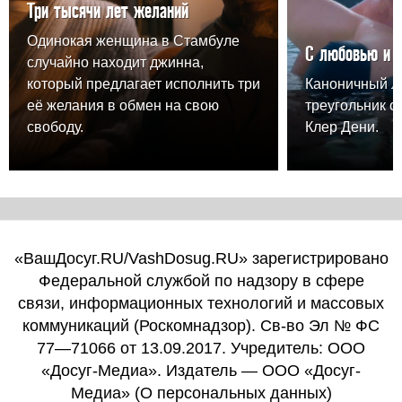
Три тысячи лет желаний
Одинокая женщина в Стамбуле
С любовью и 
случайно находит джинна,
который предлагает исполнить три
Каноничный 
её желания в обмен на свою
треугольник о
свободу.
Клер Дени.
«ВашДосуг.RU/VashDosug.RU» зарегистрировано
Федеральной службой по надзору в сфере
связи, информационных технологий и массовых
коммуникаций (Роскомнадзор). Св-во Эл № ФС
77—71066 от 13.09.2017. Учредитель: ООО
«Досуг-Медиа». Издатель — ООО «Досуг-
Медиа» (
О персональных данных
)