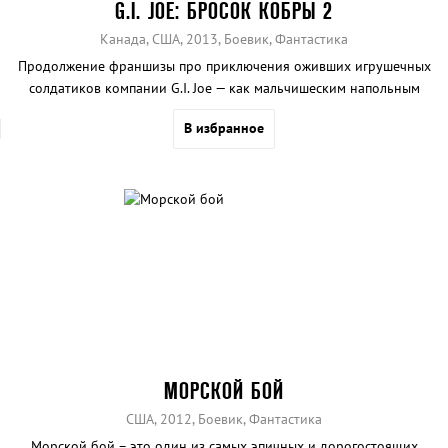
G.I. JOE: БРОСОК КОБРЫ 2
Канада, США, 2013, Боевик, Фантастика
Продолжение франшизы про приключения оживших игрушечных
солдатиков компании G.I. Joe — как мальчишеским напольным
играм и полагается, шумное, богатое событиями и бестолковое.
В избранное
МОРСКОЙ БОЙ
США, 2012, Боевик, Фантастика
Морской бой – это один из самых эпичных и дорогостоящих