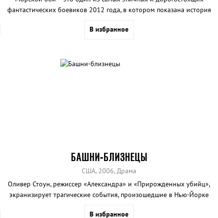
фантастических боевиков 2012 года, в котором показана история
противостояния людей и инопланетных захватчиков.
В избранное
БАШНИ-БЛИЗНЕЦЫ
США, 2006, Драма
Оливер Стоун, режиссер «Александра» и «Прирожденных убийц»,
экранизирует трагические события, произошедшие в Нью-Йорке
11 сентября 2001 года. Сценарий фильма основан на реальной
В избранное
истории, рассказанной двумя людьми, найденными живыми под