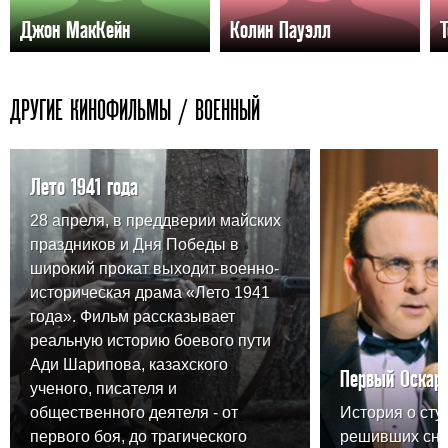
Джон МакКейн
Колин Пауэлл
ДРУГИЕ КИНОФИЛЬМЫ / ВОЕННЫЙ
Лето 1941 года
28 апреля, в преддверии майских
праздников и Дня Победы в
широкий прокат выходит военно-
историческая драма «Лето 1941
года». Фильм рассказывает
реальную историю боевого пути
Ади Шарипова, казахского
Первый Оскар
ученого, писателя и
общественного деятеля - от
История о сту
первого боя, до трагического
решивших сня