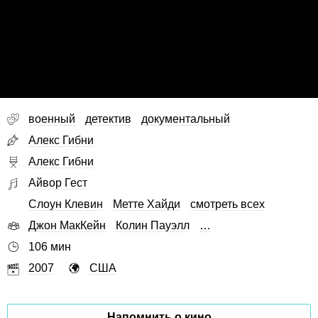
военный
детектив
документальный
Алекс Гибни
Алекс Гибни
Айвор Гест
Слоун Клевин
Метте Хайди
смотреть всех
Джон МакКейн
Колин Пауэлл
…
106 мин
2007
США
Напомнить о кино