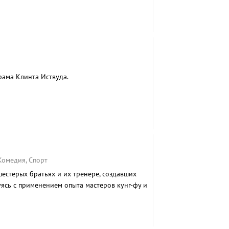
рама Клинта Иствуда.
 Комедия, Спорт
естерых братьях и их тренере, создавших
ясь с применением опыта мастеров кунг-фу и
ают сражаться в первенстве.