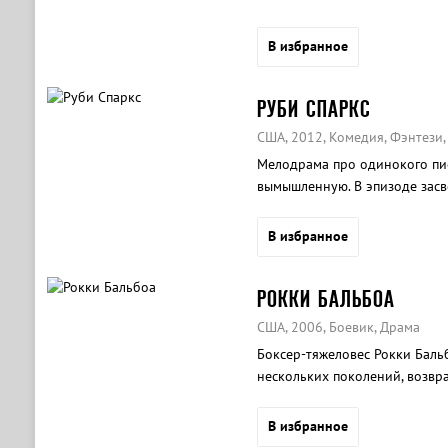
В избранное
РУБИ СПАРКС
США, 2012, Комедия, Фэнтези
Мелодрама про одинокого пис
вымышленную. В эпизоде засв
В избранное
РОККИ БАЛЬБОА
США, 2006, Боевик, Драма
Боксер-тяжеловес Рокки Баль
нескольких поколений, возвра
трудного боя.
В избранное