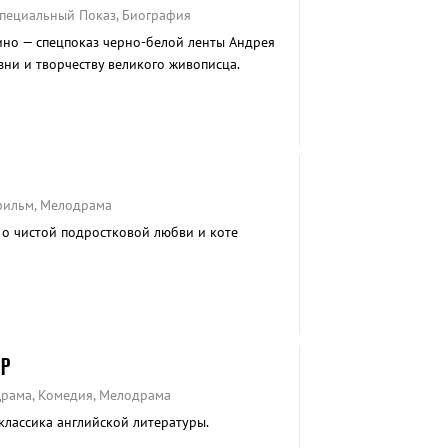
Специальный Показ, Биография
ино — спецпоказ черно-белой ленты Андрея
зни и творчеству великого живописца.
тфильм, Мелодрама
о чистой подростковой любви и коте
Р
Драма, Комедия, Мелодрама
классика английской литературы.