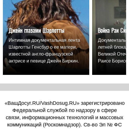
Джейн глазами Шарлотты
Война Раи Син
Интимная документальная лента
Документальна
Шарлотты Генсбур о ее матери,
летней блокад
известной англо-французской
Великой Отеч
актрисе и певице Джейн Биркин.
Раисе Борисо
«ВашДосуг.RU/VashDosug.RU» зарегистрировано
Федеральной службой по надзору в сфере
связи, информационных технологий и массовых
коммуникаций (Роскомнадзор). Св-во Эл № ФС