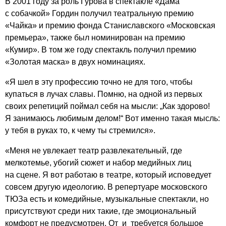
В 2001 году за роль Гурова в спектакле «Дама
с собачкой» Гордин получил театральную премию
«Чайка» и премию фонда Станиславского «Московская
премьера», также был номинирован на премию
«Кумир». В том же году спектакль получил премию
«Золотая маска» в двух номинациях.
«Я шел в эту профессию точно не для того, чтобы
купаться в лучах славы. Помню, на одной из первых
своих репетиций поймал себя на мысли: „Как здорово!
Я занимаюсь любимым делом!“ Вот именно такая мысль:
у тебя в руках то, к чему ты стремился».
«Меня не увлекает театр развлекательный, где
мелкотемье, убогий сюжет и набор медийных лиц
на сцене. Я вот работаю в театре, который исповедует
совсем другую идеологию. В репертуаре московского
ТЮЗа есть и комедийные, музыкальные спектакли, но
присутствуют среди них такие, где эмоциональный
комфорт не предусмотрен. От и требуется большое