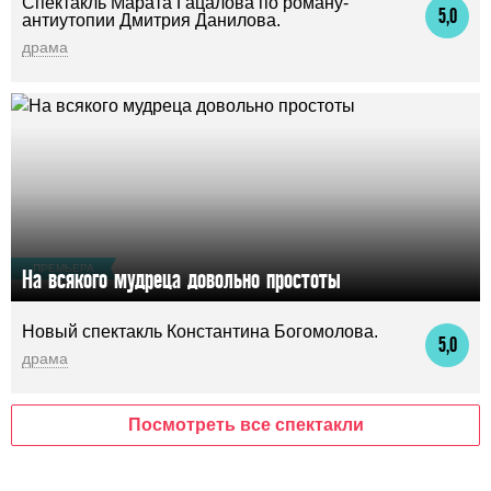
Спектакль Марата Гацалова по роману-
5,0
антиутопии Дмитрия Данилова.
драма
ПРЕМЬЕРА
На всякого мудреца довольно простоты
Новый спектакль Константина Богомолова.
5,0
драма
Посмотреть все спектакли