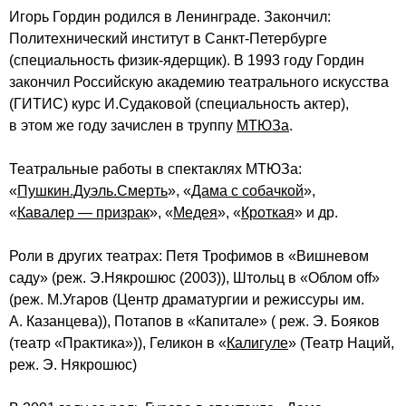
Игорь Гордин родился в Ленинграде. Закончил:
Политехнический институт в Санкт-Петербурге
(специальность физик-ядерщик). В 1993 году Гордин
закончил Российскую академию театрального искусства
(ГИТИС) курс И.Судаковой (специальность актер),
в этом же году зачислен в труппу
МТЮЗа
.
Театральные работы в спектаклях МТЮЗа:
«
Пушкин.Дуэль.Смерть
», «
Дама с собачкой
»,
«
Кавалер — призрак
», «
Медея
», «
Кроткая
» и др.
Роли в других театрах: Петя Трофимов в «Вишневом
саду» (реж. Э.Някрошюс (2003)), Штольц в «Облом off»
(реж. М.Угаров (Центр драматургии и режиссуры им.
А. Казанцева)), Потапов в «Капитале» ( реж. Э. Бояков
(театр «Практика»)), Геликон в «
Калигуле
» (Театр Наций,
реж. Э. Някрошюс)