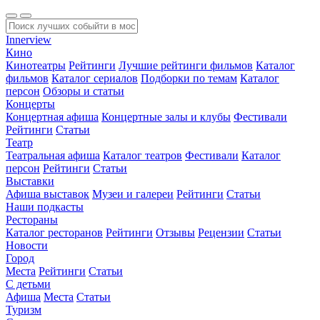
Innerview
Кино
Кинотеатры
Рейтинги
Лучшие рейтинги фильмов
Каталог
фильмов
Каталог сериалов
Подборки по темам
Каталог
персон
Обзоры и статьи
Концерты
Концертная афиша
Концертные залы и клубы
Фестивали
Рейтинги
Статьи
Театр
Театральная афиша
Каталог театров
Фестивали
Каталог
персон
Рейтинги
Статьи
Выставки
Афиша выставок
Музеи и галереи
Рейтинги
Статьи
Наши подкасты
Рестораны
Каталог ресторанов
Рейтинги
Отзывы
Рецензии
Статьи
Новости
Город
Места
Рейтинги
Статьи
С детьми
Афиша
Места
Статьи
Туризм