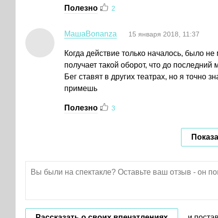
Полезно
2
МашаBonanza
15 января 2018, 11:37
Когда действие только началось, было не 
получает такой оборот, что до последний 
Бег ставят в других театрах, но я точно з
примешь
Полезно
3
Показа
Рассказать о своих впечатлениях
и поста