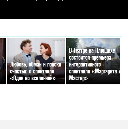
В Театре на Плющихе
состоится премьера
Любовь, обман и поиски
интерактивного
счастья: о спектакле
спектакля «Маргарита и
«Одни во вселенной»
Мастер»