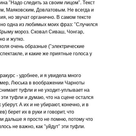
на "Надо следить за своим лицом". Текст
им, Маяковским, Довлатовым. Не всегда и
я, но звучат органично. В самом тексте
 но одна из любимых моих фраз: "Случился
 Крыму мороз. Сковал Сиваш, Чонгар,
но и жутко. ⠀
поля очень образные ("электрические
 спектакле, и какие же приятные голоса у
ракурс - удобнее, и я увидела много
ример, Люська в воображении Чарноты
снимает туфли и не уходит-уплывает на
а эти туфли и думаю, что на сцене остался
 уберут. А их и не убирают, конечно, и в
 берет их в руки и говорит, что
 дальше я просто не помню, потому что
ось не важно, как "уйдут" эти туфли.