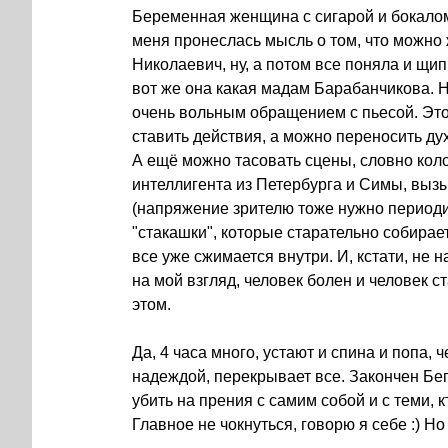
Беременная женщина с сигарой и бокалом
меня пронеслась мысль о том, что можно
Николаевич, ну, а потом все поняла и щипн
вот же она какая мадам Барабанчикова. Н
очень вольным обращением с пьесой. Это 
ставить действия, а можно переносить ду
А ещё можно тасовать сцены, словно кол
интеллигента из Петербурга и Симы, выз
(напряжение зрителю тоже нужно периоди
"стакашки", которые старательно собирает
все уже сжимается внутри. И, кстати, не 
на мой взгляд, человек болен и человек с
этом.
Да, 4 часа много, устают и спина и попа, ч
надеждой, перекрывает все. Закончен Бег
убить на прения с самим собой и с теми, к
Главное не чокнуться, говорю я себе :) Н