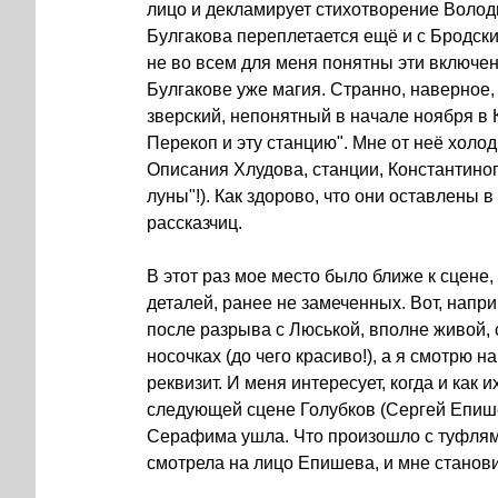
лицо и декламирует стихотворение Володи
Булгакова переплетается ещё и с Бродск
не во всем для меня понятны эти включени
Булгакове уже магия. Странно, наверное,
зверский, непонятный в начале ноября в
Перекоп и эту станцию". Мне от неё холод
Описания Хлудова, станции, Константино
луны"!). Как здорово, что они оставлены в
рассказчиц.
⠀
В этот раз мое место было ближе к сцене, 
деталей, ранее не замеченных. Вот, нап
после разрыва с Люськой, вполне живой, 
носочках (до чего красиво!), а я смотрю н
реквизит. И меня интересует, когда и как их
следующей сцене Голубков (Сергей Епишев)
Серафима ушла. Что произошло с туфлями
смотрела на лицо Епишева, и мне становил