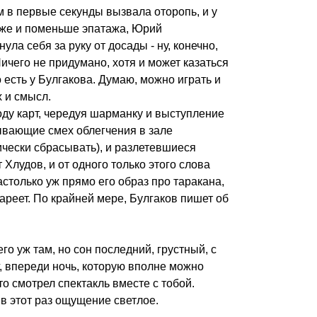
 в первые секунды вызвала оторопь, и у
 же и поменьше эпатажа, Юрий
ула себя за руку от досады - ну, конечно,
ичего не придумано, хотя и может казаться
есть у Булгакова. Думаю, можно играть и
х и смысл.
оду карт, чередуя шарманку и выступление
ывающие смех облегчения в зале
чески сбрасывать), и разлетевшиеся
 Хлудов, и от одного только этого слова
настолько уж прямо его образ про таракана,
тареет. По крайней мере, Булгаков пишет об
его уж там, но сон последний, грустный, с
, впереди ночь, которую вполне можно
то смотрел спектакль вместе с тобой.
о в этот раз ощущение светлое.