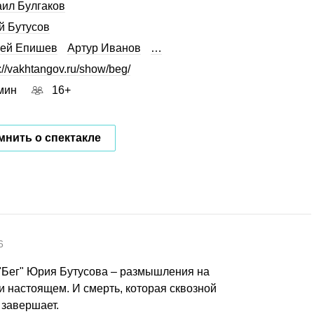
ил Булгаков
 Бутусов
гей Епишев
Артур Иванов
…
://vakhtangov.ru/show/beg/
мин
16+
нить о спектакле
6
 "Бег" Юрия Бутусова – размышления на
и настоящем. И смерть, которая сквозной
 завершает.