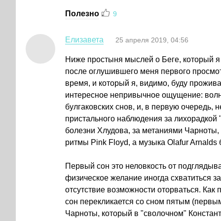
Полезно
9
Елизавета
25 апреля 2019, 04:56
Ниже простыня мыслей о Беге, который я 
после оглушившего меня первого просмот
время, и который я, видимо, буду прожив
интересное непривычное ощущение: волне
булгаковских снов, и, в первую очередь,
пристального наблюдения за лихорадкой
болезни Хлудова, за метаниями Чарноты, 
ритмы Pink Floyd, а музыка Olafur Arnalds
⠀
Первый сон это неловкость от подглядыв
физическое желание иногда схватиться за
отсутствие возможности оторваться. Как 
сон перекликается со сном пятым (первым
Чарноты, который в "сволочном" Констан