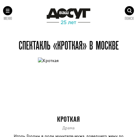
МЕНЮ
ПОИСК
СПЕКТАКЛЬ «КРОТКАЯ» В МОСКВЕ
КРОТКАЯ
Драма
Игорь Гордин в роли мучителя-мужа, доведшего жену до