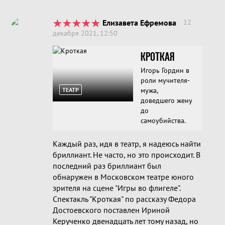
Елизавета Ефремова
12
декабря 2021, 12:50
КРОТКАЯ
Игорь Гордин в
роли мучителя-
ТЕАТР
мужа,
доведшего жену
до
самоубийства.
Каждый раз, идя в театр, я надеюсь найти
бриллиант. Не часто, но это происходит. В
последний раз бриллиант был
обнаружен в Московском театре юного
зрителя на сцене "Игры во флигеле".
Спектакль "Кроткая" по рассказу Федора
Достоевского поставлен Ириной
Керученко двенадцать лет тому назад, но