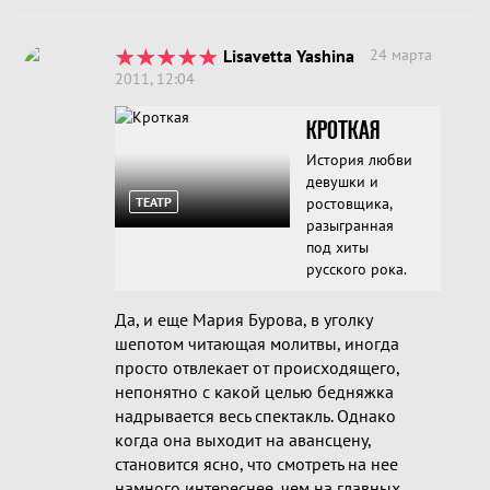
Lisavetta Yashina
24 марта
2011, 12:04
КРОТКАЯ
История любви
девушки и
ТЕАТР
ростовщика,
разыгранная
под хиты
русского рока.
Да, и еще Мария Бурова, в уголку
шепотом читающая молитвы, иногда
просто отвлекает от происходящего,
непонятно с какой целью бедняжка
надрывается весь спектакль. Однако
когда она выходит на авансцену,
становится ясно, что смотреть на нее
намного интереснее, чем на главных