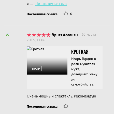
я ...
Читать весь отзыв
4
Постоянная ссылка
Эрнст Асланян
30 марта
2015, 11:06
КРОТКАЯ
Игорь Гордин в
роли мучителя-
ТЕАТР
мужа,
доведшего жену
до
самоубийства.
Очень мощный спектакль. Рекомендую
Постоянная ссылка