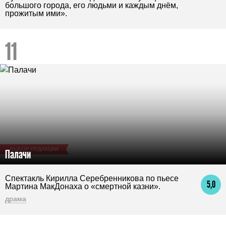
большого города, его людьми и каждым днём,
прожитым ими».
ВЫБОР РЕДАКЦИИ
Палачи
Спектакль Кирилла Серебренникова по пь­есе
5,0
Мар­ти­на Мак­До­наха о «смертной казни».
драма