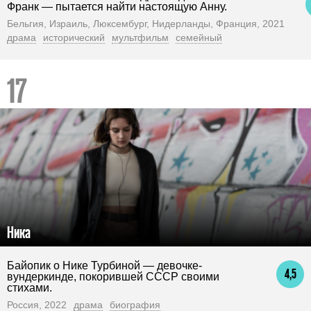
Франк — пытается найти настоящую Анну.
Бельгия, Израиль, Люксембург, Нидерланды, Франция, 2021
драма
исторический
мультфильм
семейный
Ника
Байопик о Нике Турбиной — девочке-
4,5
вундеркинде, покорившей СССР своими
стихами.
Россия, 2022
драма
биография