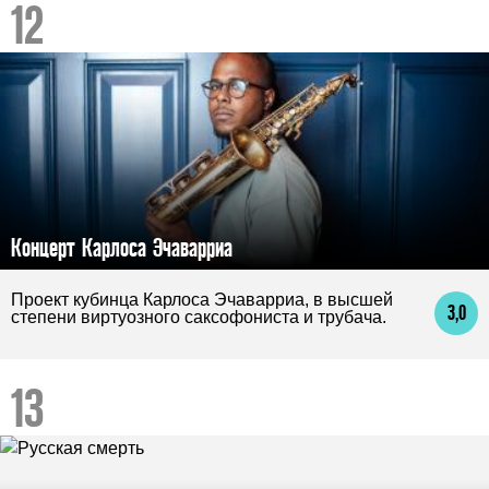
Концерт Карлоса Эчаварриа
Проект кубинца Карлоса Эчаварриа, в высшей
3,0
степени виртуозного саксофониста и трубача.