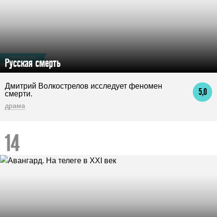
ПРЕМЬЕРА
Русская смерть
Дмитрий Волкострелов исследует феномен
5,0
смерти.
драма