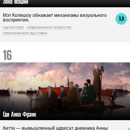
Зона машин
Мэт Колишоу обнажает механизмы визуального
5,0
восприятия.
скульптура
современное искусство
тематическая выставка
Где Анна Франк
Китти — вымышленный адресат дневника Анны