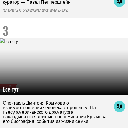
5,0
куратор — Павел Пепперштейн.
живопись
современное искусство
ХИТ
Все тут
Спектакль Дмитрия Крымова о
5,0
взаимоотношении человека с прошлым. На
пьесу американского драматурга
накладываются личные воспоминания Крымова,
его биография, события из жизни семьи.