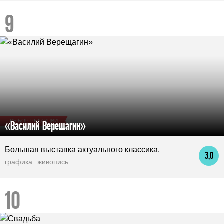
ВЫБОР РЕДАКЦИИ
«Василий Верещагин»
Большая выставка актуального классика.
3,0
графика
живопись