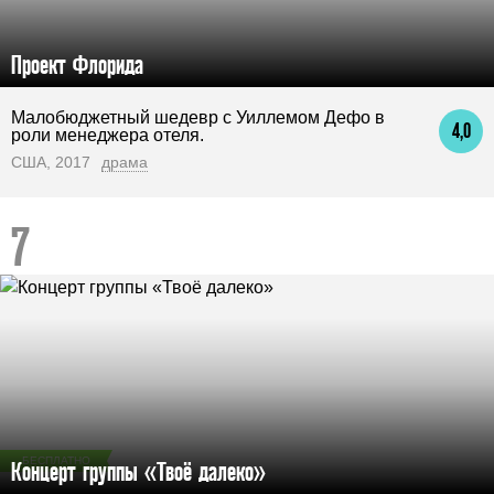
Проект Флорида
Малобюджетный шедевр с Уиллемом Дефо в
4,0
роли менеджера отеля.
США, 2017
драма
БЕСПЛАТНО
Концерт группы «Твоё далеко»